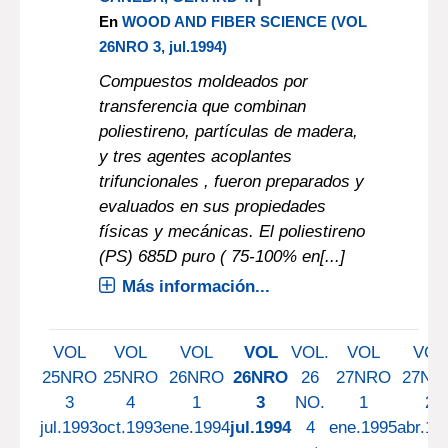
Article : texto impreso
Properties of transfer-
molded wood-fiber /
polystyrene composites.
LIANG, BEI-HONG
;
MOTT,
LAURENCE
;
SHALER, STEPHEN M.
;
|
CANEBA, GERARD T.
En
WOOD AND FIBER SCIENCE (VOL
26NRO 3, jul.1994)
Compuestos moldeados por
transferencia que combinan
poliestireno, partículas de madera,
y tres agentes acoplantes
trifuncionales , fueron preparados y
evaluados en sus propiedades
físicas y mecánicas. El poliestireno