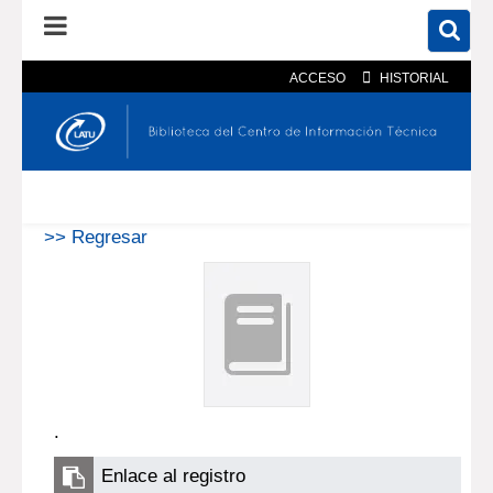
ACCESO
HISTORIAL
En el catálogo
En el sitio
Búsqueda avanzada
>> Regresar
.
Enlace al registro