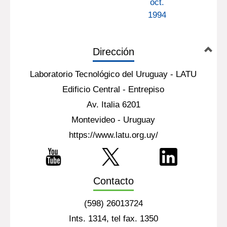
(PS) 685D puro ( 75-100% en[...]
Más información...
VOL
VOL
VOL
VOL
VOL.
VOL
VOL
25NRO
25NRO
26NRO
26NRO
26
27NRO
27NR
3
4
1
3
NO.
1
2
jul.1993
oct.1993
ene.1994
jul.1994
4
ene.1995
abr.19
oct.
1994
Dirección
Laboratorio Tecnológico del Uruguay - LATU
Edificio Central - Entrepiso
Av. Italia 6201