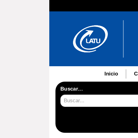
Inicio
C
Buscar...