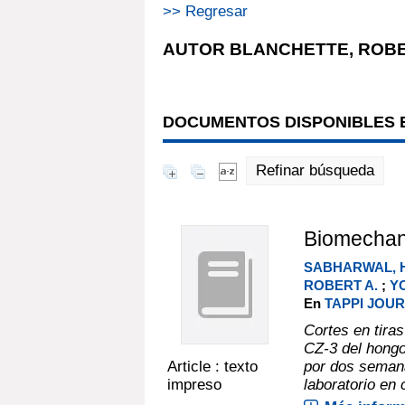
>> Regresar
AUTOR BLANCHETTE, ROBE
DOCUMENTOS DISPONIBLES E
Refinar búsqueda
Biomechani
SABHARWAL, 
ROBERT A.
;
Y
En
TAPPI JOURN
Cortes en tiras
CZ-3 del hongo
Article : texto
por dos semana
impreso
laboratorio en 