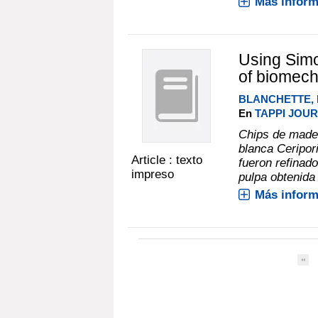
Más inform
Using Simon
of biomech
BLANCHETTE, 
En
TAPPI JOURN
Chips de mader
blanca Ceripor
Article : texto
fueron refinad
impreso
pulpa obtenida 
Más inform