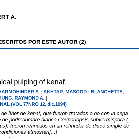
RT A.
SCRITOS POR ESTE AUTOR (
2
)
cal pulping of kenaf.
HARMOHINDER S.
;
AKHTAR, MASOOD
;
BLANCHETTE,
|
OUNG, RAYMOND A.
AL (VOL 77NRO 12, dic.1994)
 de líber de kenaf, que fueron tratados o no con la cepa
 de podredumbre blanca Ceriporiopsis subvermispora (
s), fueron refinados en un refinador de disco simple de
condiciones atmosféri[...]