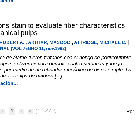
ación...
s stain to evaluate fiber characteristics
anical pulps.
|
ROBERT A.
;
AKHTAR, MASOOD
;
ATTRIDGE, MICHAEL C.
AL (VOL 75NRO 11, nov.1992)
a de álamo fueron tratados con el hongo de podredumbre
iopsis subvermispora durante cuatro semanas y luego
os por medio de un refinador mecánico de disco simple. La
de los chips de madera [...]
ación...
1
(1 - 2 / 2)
Por