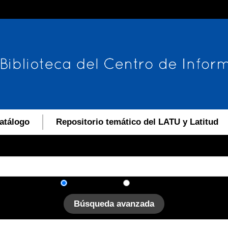
atálogo
Repositorio temático del LATU y Latitud
En el catálogo
En el sitio
Búsqueda avanzada