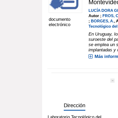
Montevide
LUCÍA DORA G
Autor ;
FROS, C
documento
;
BORGES, A.
, 
electrónico
Tecnológico de
En Uruguay, lo
suroeste del pa
se emplea un s
implantadas y u
Más inform
Dirección
Laboratorio Tecnológico del