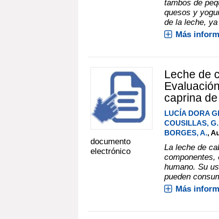
tambos de pequ
quesos y yogur
de la leche, ya
Más inform
Leche de ca
Evaluación
caprina d
LUCÍA DORA G
COUSILLAS, G.
BORGES, A.
, A
documento
La leche de ca
electrónico
componentes, e
humano. Su us
pueden consumi
Más inform