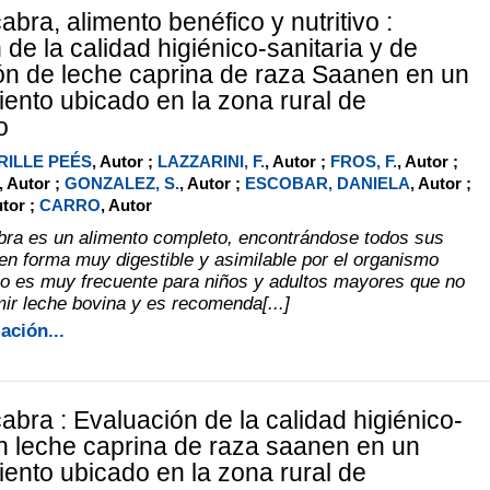
bra, alimento benéfico y nutritivo :
de la calidad higiénico-sanitaria y de
n de leche caprina de raza Saanen en un
iento ubicado en la zona rural de
o
RILLE PEÉS
, Autor ;
LAZZARINI, F.
, Autor ;
FROS, F.
, Autor ;
, Autor ;
GONZALEZ, S.
, Autor ;
ESCOBAR, DANIELA
, Autor ;
utor ;
CARRO
, Autor
bra es un alimento completo, encontrándose todos sus
n forma muy digestible y asimilable por el organismo
o es muy frecuente para niños y adultos mayores que no
r leche bovina y es recomenda[...]
ación...
abra : Evaluación de la calidad higiénico-
en leche caprina de raza saanen en un
iento ubicado en la zona rural de