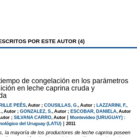
SCRITOS POR ESTE AUTOR (
4
)
 tiempo de congelación en los parámetros
ción en leche caprina cruda y
da
RILLE PEÉS
, Autor ;
COUSILLAS, G.
, Autor ;
LAZZARINI, F.
,
.
, Autor ;
GONZALEZ, S.
, Autor ;
ESCOBAR, DANIELA
, Autor
|
Autor ;
SILVANA CARRO
, Autor
Montevideo [URUGUAY] :
|
nológico del Uruguay (LATU)
2011
s, la mayoría de los productores de leche caprina poseen