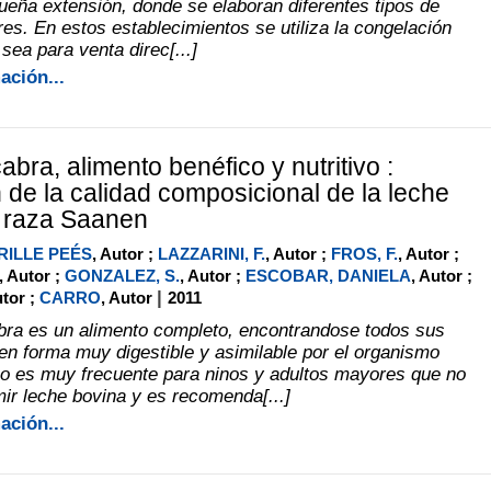
eña extensión, donde se elaboran diferentes tipos de
es. En estos establecimientos se utiliza la congelación
 sea para venta direc[...]
ación...
bra, alimento benéfico y nutritivo :
 de la calidad composicional de la leche
e raza Saanen
RILLE PEÉS
, Autor ;
LAZZARINI, F.
, Autor ;
FROS, F.
, Autor ;
, Autor ;
GONZALEZ, S.
, Autor ;
ESCOBAR, DANIELA
, Autor ;
|
utor ;
CARRO
, Autor
2011
bra es un alimento completo, encontrandose todos sus
n forma muy digestible y asimilable por el organismo
o es muy frecuente para ninos y adultos mayores que no
r leche bovina y es recomenda[...]
ación...