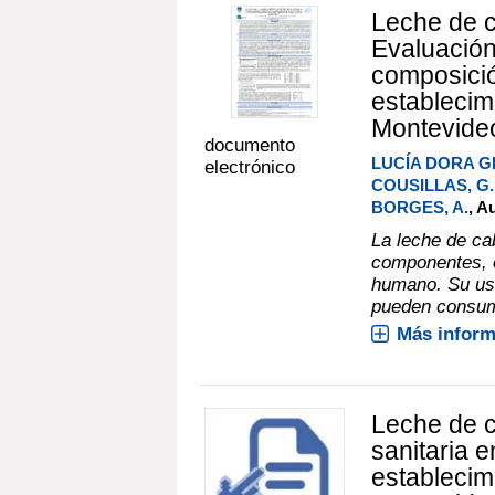
Leche de ca
Evaluación 
composició
establecim
Montevide
documento
LUCÍA DORA G
electrónico
COUSILLAS, G.
BORGES, A.
, A
La leche de ca
componentes, e
humano. Su us
pueden consumi
Más inform
Leche de c
sanitaria 
establecim