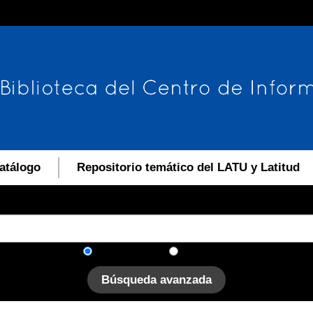
atálogo
Repositorio temático del LATU y Latitud
En el catálogo
En el sitio
Búsqueda avanzada