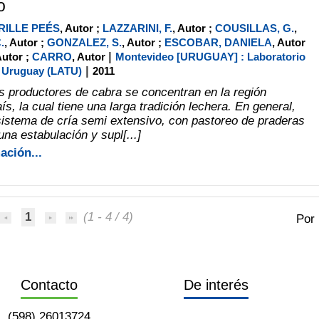
o
RILLE PEÉS
, Autor ;
LAZZARINI, F.
, Autor ;
COUSILLAS, G.
,
.
, Autor ;
GONZALEZ, S.
, Autor ;
ESCOBAR, DANIELA
, Autor
|
Autor ;
CARRO
, Autor
Montevideo [URUGUAY] : Laboratorio
|
l Uruguay (LATU)
2011
s productores de cabra se concentran en la región
ís, la cual tiene una larga tradición lechera. En general,
istema de cría semi extensivo, con pastoreo de praderas
na estabulación y supl[...]
ación...
1
(1 - 4 / 4)
Por
Contacto
De interés
(598) 26013724