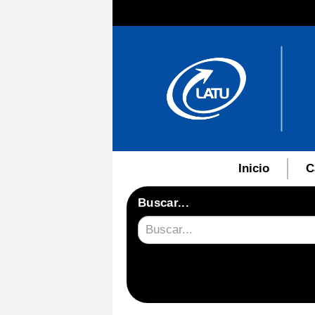
Inicio
C
Buscar...