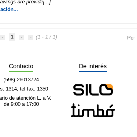
rawings are provide[...]
ación...
1
(1 - 1 / 1)
Por
Contacto
De interés
(598) 26013724
ts. 1314, tel fax. 1350
rio de atención L. a V.
de 9:00 a 17:00