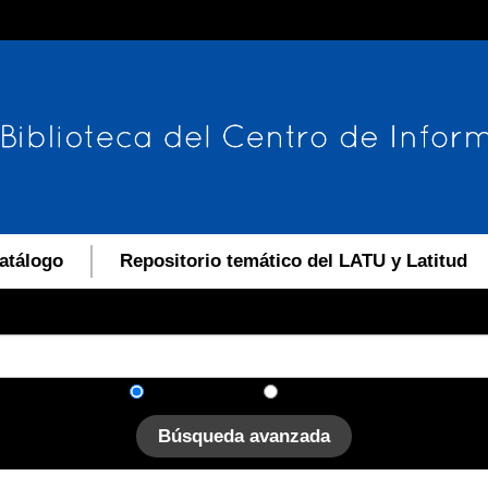
atálogo
Repositorio temático del LATU y Latitud
En el catálogo
En el sitio
Búsqueda avanzada