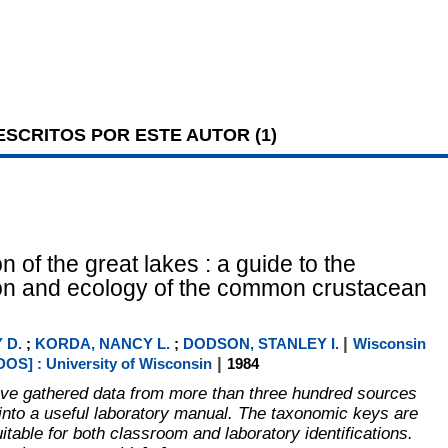
SCRITOS POR ESTE AUTOR (
1
)
 of the great lakes : a guide to the
tion and ecology of the common crustacean
|
 D.
;
KORDA, NANCY L.
;
DODSON, STANLEY I.
Wisconsin
|
S] : University of Wisconsin
1984
ve gathered data from more than three hundred sources
into a useful laboratory manual. The taxonomic keys are
itable for both classroom and laboratory identifications.