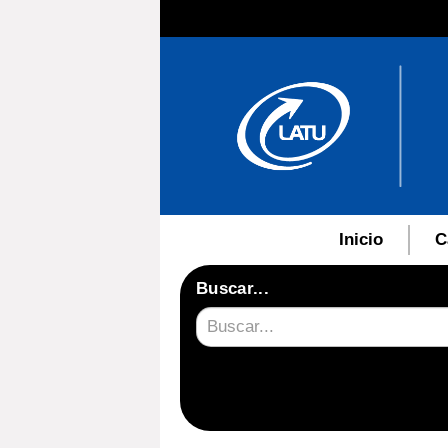
Inicio
C
Buscar...