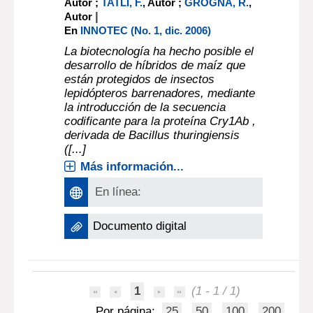
Autor ;
TATLI, F.
, Autor ;
GROGNA, R.
,
|
Autor
En
INNOTEC (No. 1, dic. 2006)
La biotecnología ha hecho posible el
desarrollo de híbridos de maíz que
están protegidos de insectos
lepidópteros barrenadores, mediante
la introducción de la secuencia
codificante para la proteína Cry1Ab ,
derivada de Bacillus thuringiensis
([...]
Más información...
En línea:
Documento digital
1
(1 - 1 / 1)
Por página:
25
50
100
200