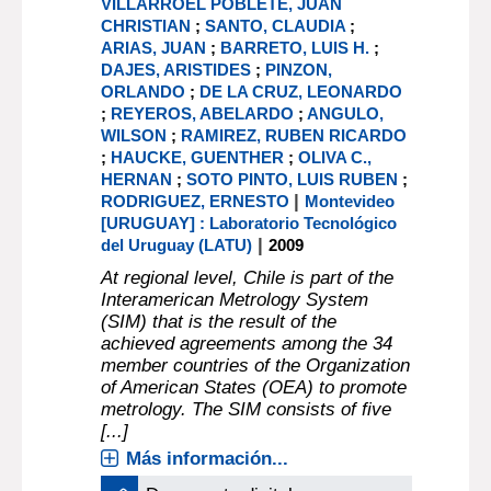
VILLARROEL POBLETE, JUAN
CHRISTIAN
;
SANTO, CLAUDIA
;
ARIAS, JUAN
;
BARRETO, LUIS H.
;
DAJES, ARISTIDES
;
PINZON,
ORLANDO
;
DE LA CRUZ, LEONARDO
;
REYEROS, ABELARDO
;
ANGULO,
WILSON
;
RAMIREZ, RUBEN RICARDO
;
HAUCKE, GUENTHER
;
OLIVA C.,
HERNAN
;
SOTO PINTO, LUIS RUBEN
;
|
RODRIGUEZ, ERNESTO
Montevideo
[URUGUAY] : Laboratorio Tecnológico
|
del Uruguay (LATU)
2009
At regional level, Chile is part of the
Interamerican Metrology System
(SIM) that is the result of the
achieved agreements among the 34
member countries of the Organization
of American States (OEA) to promote
metrology. The SIM consists of five
[...]
Más información...