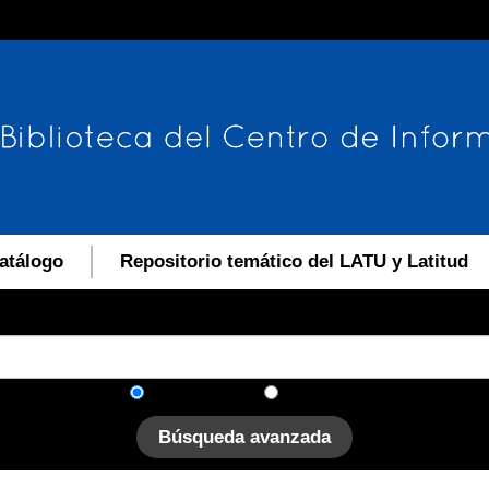
atálogo
Repositorio temático del LATU y Latitud
En el catálogo
En el sitio
Búsqueda avanzada