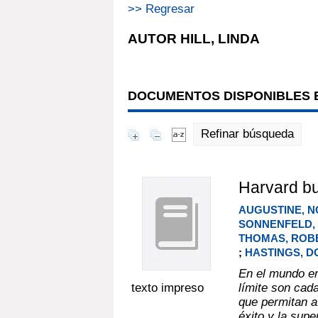
>> Regresar
AUTOR HILL, LINDA
DOCUMENTOS DISPONIBLES E
Refinar búsqueda
Harvard bus
AUGUSTINE, N
SONNENFELD,
THOMAS, ROBE
;
HASTINGS, 
En el mundo em
texto impreso
límite son cad
que permitan af
éxito y la supe