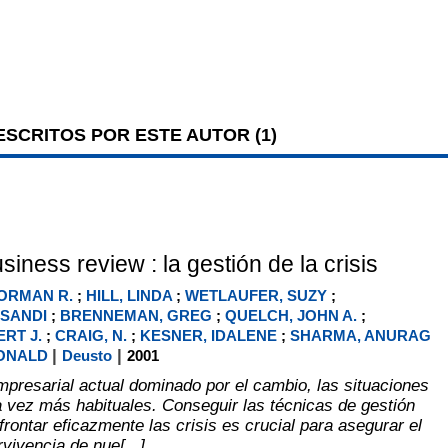
SCRITOS POR ESTE AUTOR (
1
)
iness review : la gestión de la crisis
ORMAN R.
;
HILL, LINDA
;
WETLAUFER, SUZY
;
 SANDI
;
BRENNEMAN, GREG
;
QUELCH, JOHN A.
;
RT J.
;
CRAIG, N.
;
KESNER, IDALENE
;
SHARMA, ANURAG
|
|
DONALD
Deusto
2001
presarial actual dominado por el cambio, las situaciones
a vez más habituales. Conseguir las técnicas de gestión
rontar eficazmente las crisis es crucial para asegurar el
rvivencia de nue[...]