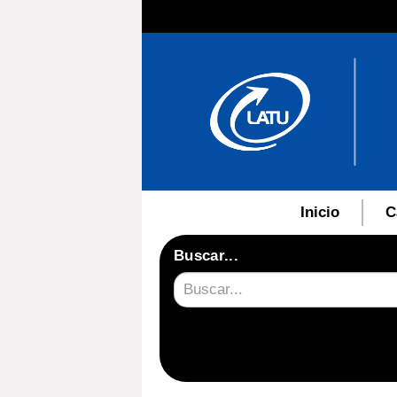
Inicio
C
Buscar...