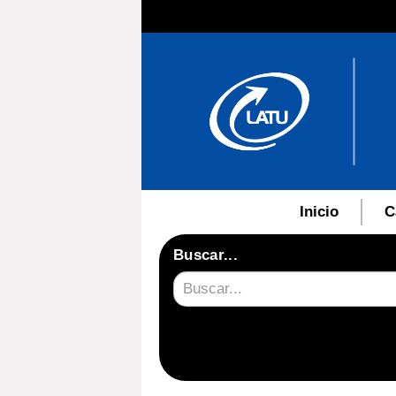
Inicio
C
Buscar...