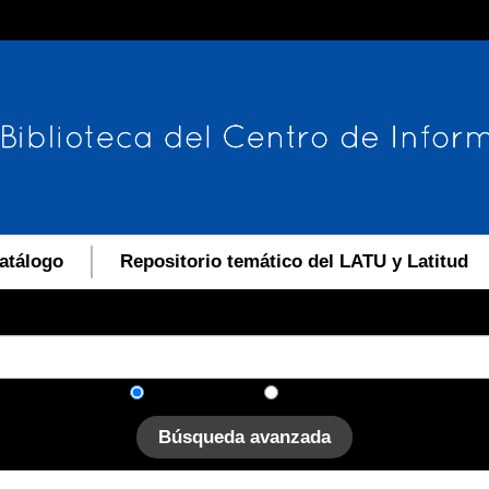
atálogo
Repositorio temático del LATU y Latitud
En el catálogo
En el sitio
Búsqueda avanzada