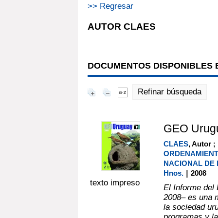
>> Regresar
AUTOR CLAES
DOCUMENTOS DISPONIBLES E
Refinar búsqueda
GEO Urugua
CLAES
, Autor ;
ORDENAMIENTO
NACIONAL DE 
|
Hnos.
2008
texto impreso
El Informe de
2008– es una m
la sociedad ur
programas y las