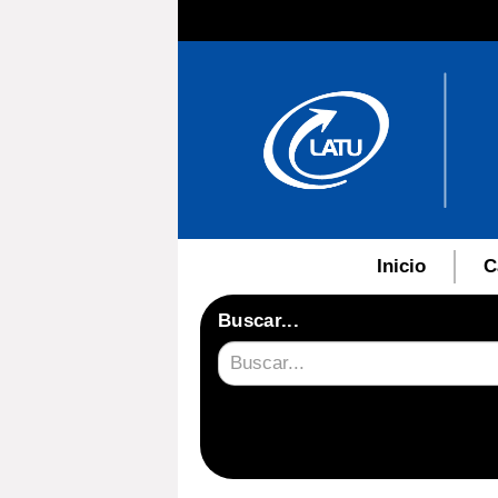
Inicio
C
Buscar...