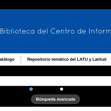
atálogo
Repositorio temático del LATU y Latitud
En el catálogo
En el sitio
Búsqueda avanzada