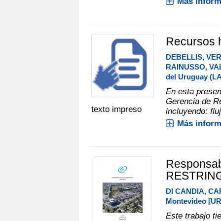
Más inform
Recursos
DEBELLIS, VE
RAINUSSO, VA
del Uruguay (L
En esta presen
Gerencia de R
texto impreso
incluyendo: fluj
Más inform
Responsabi
RESTRIN
DI CANDIA, CA
Montevideo [UR
Este trabajo ti