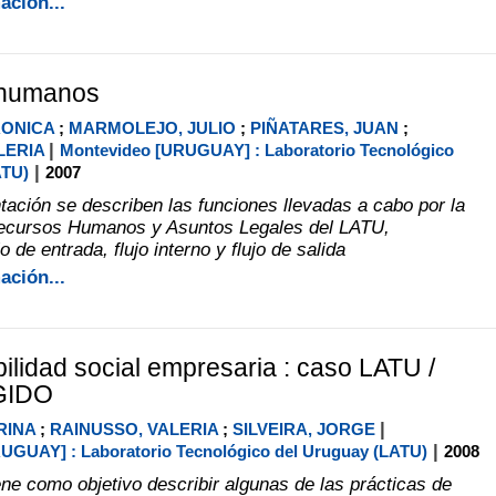
ación...
 humanos
RONICA
;
MARMOLEJO, JULIO
;
PIÑATARES, JUAN
;
|
LERIA
Montevideo [URUGUAY] : Laboratorio Tecnológico
|
ATU)
2007
tación se describen las funciones llevadas a cabo por la
ecursos Humanos y Asuntos Legales del LATU,
o de entrada, flujo interno y flujo de salida
ación...
lidad social empresaria : caso LATU /
GIDO
|
RINA
;
RAINUSSO, VALERIA
;
SILVEIRA, JORGE
|
UGUAY] : Laboratorio Tecnológico del Uruguay (LATU)
2008
ene como objetivo describir algunas de las prácticas de