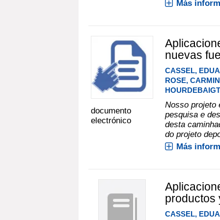
Más inform
Aplicacione
nuevas fue
CASSEL, EDU
ROSE, CARMI
HOURDEBAIGT
Nosso projeto 
documento
pesquisa e des
electrónico
desta caminhad
do projeto depo
Más inform
Aplicacione
productos 
CASSEL, EDU