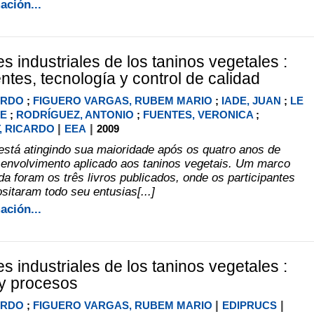
ación...
s industriales de los taninos vegetales :
ntes, tecnología y control de calidad
ARDO
;
FIGUERO VARGAS, RUBEM MARIO
;
IADE, JUAN
;
LE
NE
;
RODRÍGUEZ, ANTONIO
;
FUENTES, VERONICA
;
|
|
, RICARDO
EEA
2009
está atingindo sua maioridade após os quatro anos de
envolvimento aplicado aos taninos vegetais. Um marco
a foram os três livros publicados, onde os participantes
sitaram todo seu entusias[...]
ación...
s industriales de los taninos vegetales :
y procesos
|
|
ARDO
;
FIGUERO VARGAS, RUBEM MARIO
EDIPRUCS