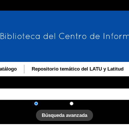
atálogo
Repositorio temático del LATU y Latitud
En el catálogo
En el sitio
Búsqueda avanzada