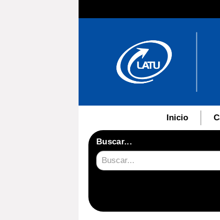
Inicio
C
Buscar...