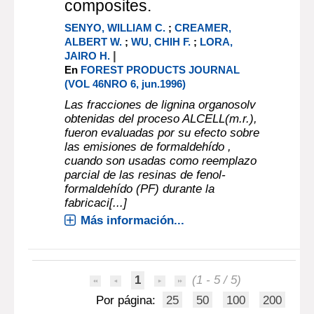
composites.
SENYO, WILLIAM C.
;
CREAMER,
ALBERT W.
;
WU, CHIH F.
;
LORA,
|
JAIRO H.
En
FOREST PRODUCTS JOURNAL
(VOL 46NRO 6, jun.1996)
Las fracciones de lignina organosolv
obtenidas del proceso ALCELL(m.r.),
fueron evaluadas por su efecto sobre
las emisiones de formaldehído ,
cuando son usadas como reemplazo
parcial de las resinas de fenol-
formaldehído (PF) durante la
fabricaci[...]
Más información...
1
(1 - 5 / 5)
Por página:
25
50
100
200