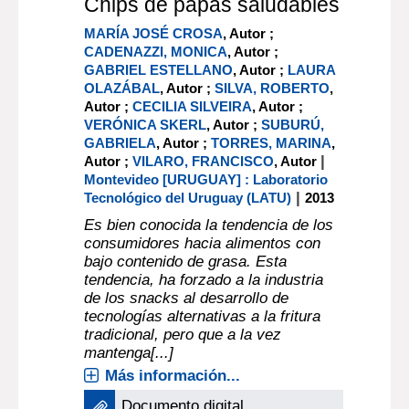
Chips de papas saludables
MARÍA JOSÉ CROSA
, Autor ;
CADENAZZI, MONICA
, Autor ;
GABRIEL ESTELLANO
, Autor ;
LAURA
OLAZÁBAL
, Autor ;
SILVA, ROBERTO
,
Autor ;
CECILIA SILVEIRA
, Autor ;
VERÓNICA SKERL
, Autor ;
SUBURÚ,
GABRIELA
, Autor ;
TORRES, MARINA
,
|
Autor ;
VILARO, FRANCISCO
, Autor
Montevideo [URUGUAY] : Laboratorio
|
Tecnológico del Uruguay (LATU)
2013
Es bien conocida la tendencia de los
consumidores hacia alimentos con
bajo contenido de grasa. Esta
tendencia, ha forzado a la industria
de los snacks al desarrollo de
tecnologías alternativas a la fritura
tradicional, pero que a la vez
mantenga[...]
Más información...
Documento digital