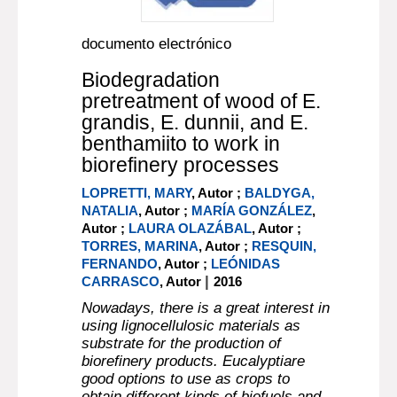
documento electrónico
Biodegradation
pretreatment of wood of E.
grandis, E. dunnii, and E.
benthamiito to work in
biorefinery processes
LOPRETTI, MARY
, Autor ;
BALDYGA,
NATALIA
, Autor ;
MARÍA GONZÁLEZ
,
Autor ;
LAURA OLAZÁBAL
, Autor ;
TORRES, MARINA
, Autor ;
RESQUIN,
FERNANDO
, Autor ;
LEÓNIDAS
|
CARRASCO
, Autor
2016
Nowadays, there is a great interest in
using lignocellulosic materials as
substrate for the production of
biorefinery products. Eucalyptiare
good options to use as crops to
obtain different kinds of biofuels and