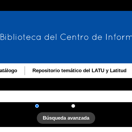
atálogo
Repositorio temático del LATU y Latitud
En el catálogo
En el sitio
Búsqueda avanzada