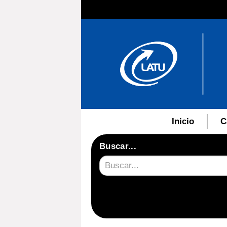
Inicio
C
Buscar...