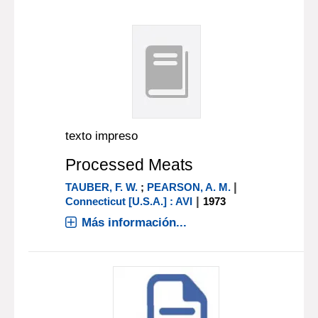
texto impreso
Processed Meats
|
TAUBER, F. W.
;
PEARSON, A. M.
|
Connecticut [U.S.A.] : AVI
1973
Más información...