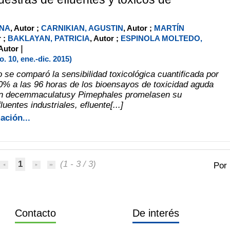
NA
, Autor ;
CARNIKIAN, AGUSTIN
, Autor ;
MARTÍN
r ;
BAKLAYAN, PATRICIA
, Autor ;
ESPINOLA MOLTEDO,
|
 Autor
 10, ene.-dic. 2015)
o se comparó la sensibilidad toxicológica cuantificada por
 50% a las 96 horas de los bioensayos de toxicidad aguda
n decemmaculatusy Pimephales promelasen su
luentes industriales, efluente[...]
ación...
1
(1 - 3 / 3)
Por
Contacto
De interés