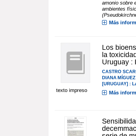
amonio sobre e
ambientes físic
(Pseudokirchner
Más inform
Los bioen
la toxicida
Uruguay : I
CASTRO SCAR
DIANA MÍGUE
[URUGUAY] : La
texto impreso
Más inform
Sensibilid
decemmacu
serie de m