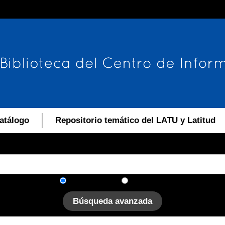
atálogo
Repositorio temático del LATU y Latitud
En el catálogo
En el sitio
Búsqueda avanzada