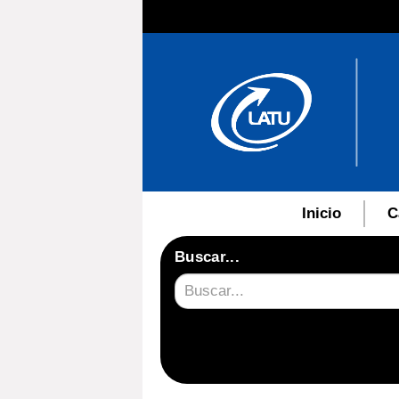
Inicio
C
Buscar...