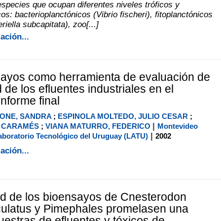
species que ocupan diferentes niveles tróficos y
os: bacterioplanctónicos (Vibrio fischeri), fitoplanctónicos
iella subcapitata), zoo[...]
ación...
sayos como herramienta de evaluación de
d de los efluentes industriales en el
nforme final
ONE, SANDRA
;
ESPINOLA MOLTEDO, JULIO CESAR
;
|
Z CARAMÉS
;
VIANA MATURRO, FEDERICO
Montevideo
|
boratorio Tecnológico del Uruguay (LATU)
2002
ación...
ad de los bioensayos de Cnesterodon
latus y Pimephales promelasen una
uestras de efluentes y tóxicos de