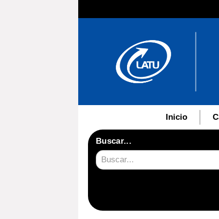
Inicio
C
Buscar...