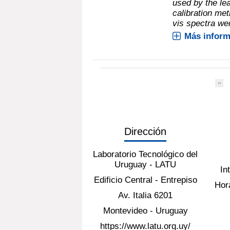
used by the lea
calibration me
vis spectra were
Más inform
Dirección
Laboratorio Tecnológico del
Uruguay - LATU
In
Edificio Central - Entrepiso
Hora
Av. Italia 6201
Montevideo - Uruguay
https://www.latu.org.uy/