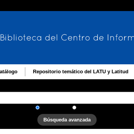
atálogo
Repositorio temático del LATU y Latitud
En el catálogo
En el sitio
Búsqueda avanzada