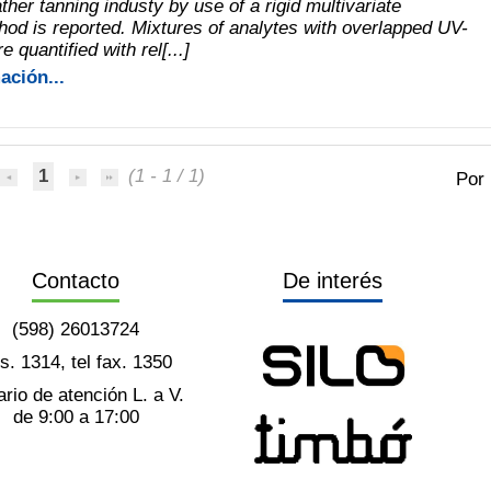
ther tanning industy by use of a rigid multivariate
thod is reported. Mixtures of analytes with overlapped UV-
 quantified with rel[...]
ación...
1
(1 - 1 / 1)
Por
Contacto
De interés
(598) 26013724
ts. 1314, tel fax. 1350
rio de atención L. a V.
de 9:00 a 17:00