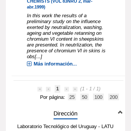
CHEMISTS (VOL 83NRO 2, mar-
abr.1999)
In this work the results of a
preliminary study on the influence
exerted by neutralization, washing,
ageing and vegetable retanning on
chromium VI content in sheepskins
are presented. In neutrlization, the
presence of chromium VI in skins is
obs[...]
Más información...
1
(1 - 1 / 1)
Por página:
25
50
100
200
Dirección
Laboratorio Tecnológico del Uruguay - LATU