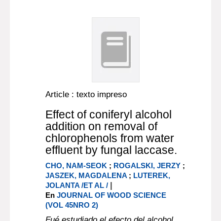
Article : texto impreso
Effect of coniferyl alcohol
addition on removal of
chlorophenols from water
effluent by fungal laccase.
CHO, NAM-SEOK
;
ROGALSKI, JERZY
;
JASZEK, MAGDALENA
;
LUTEREK,
|
JOLANTA /ET AL /
En
JOURNAL OF WOOD SCIENCE
(VOL 45NRO 2)
Fué estudiado el efecto del alcohol