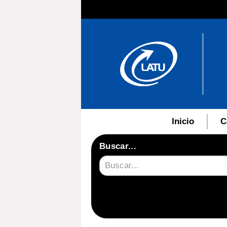
Inicio
C
Buscar...