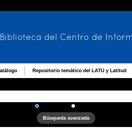
atálogo
Repositorio temático del LATU y Latitud
En el catálogo
En el sitio
Búsqueda avanzada