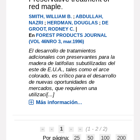
red maple.
SMITH, WILLIAM B.
;
ABDULLAH,
NAZRI
;
HERDMAN, DOUGLAS
;
DE
|
GROOT, RODNEY C.
En
FOREST PRODUCTS JOURNAL
(VOL 46NRO 3, mar.1996)
El desarrollo de tratamientos
adicionales con preservantes para la
madera de latifolias subutilizadas del
este de E.U.A., tales como el arce
colorado, es crítico para el desarrollo
de nuevas oportunidades de
mercados, que requieren una
utilizaci[...]
Más información...
1
(1 - 2 / 2)
Por página:
25
50
100
200