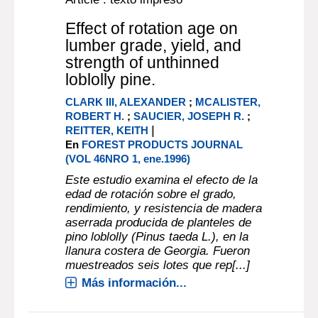
Effect of rotation age on
lumber grade, yield, and
strength of unthinned
loblolly pine.
CLARK III, ALEXANDER
;
MCALISTER,
ROBERT H.
;
SAUCIER, JOSEPH R.
;
|
REITTER, KEITH
En
FOREST PRODUCTS JOURNAL
(VOL 46NRO 1, ene.1996)
Este estudio examina el efecto de la
edad de rotación sobre el grado,
rendimiento, y resistencia de madera
aserrada producida de planteles de
pino loblolly (Pinus taeda L.), en la
llanura costera de Georgia. Fueron
muestreados seis lotes que rep[...]
Más información...