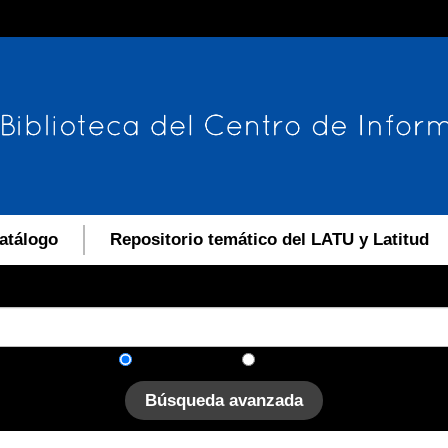
atálogo
Repositorio temático del LATU y Latitud
En el catálogo
En el sitio
Búsqueda avanzada