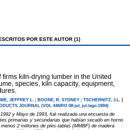
SCRITOS POR ESTE AUTOR (
1
)
 firms kiln-drying lumber in the United
ume, species, kiln capacity, equipment,
dures.
|
WE, JEFFREY L.
;
BOONE, R. SYDNEY
;
TSCHERNITZ, J.L.
DUCTS JOURNAL (VOL 44NRO 08-jul, jul./ago.1994)
 1992 y Mayo de 1993, fué realizada una encuesta de
ntes primarias y secundarias que habían secado en horno
l menos 2 millones de pies-tablas (MMBF) de madera