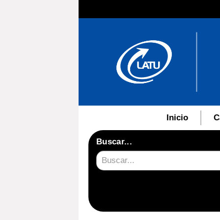
Inicio
C
Buscar...