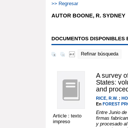
>> Regresar
AUTOR BOONE, R. SYDNEY
DOCUMENTOS DISPONIBLES E
Refinar búsqueda
A survey of
States: vol
and proce
RICE, R.W.
;
HO
En
FOREST PRO
Entre Junio de
Article : texto
firmas fabrica
impreso
y procesado a