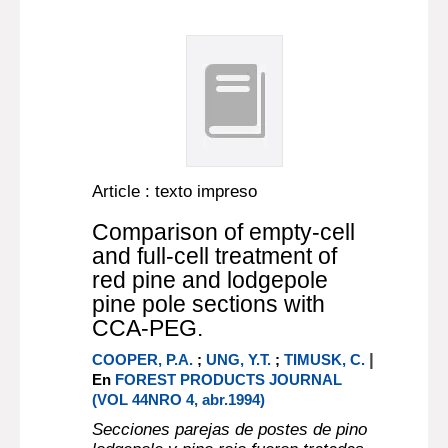
Article : texto impreso
Comparison of empty-cell
and full-cell treatment of
red pine and lodgepole
pine pole sections with
CCA-PEG.
|
COOPER, P.A.
;
UNG, Y.T.
;
TIMUSK, C.
En
FOREST PRODUCTS JOURNAL
(VOL 44NRO 4, abr.1994)
Secciones parejas de postes de pino