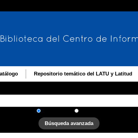
atálogo
Repositorio temático del LATU y Latitud
En el catálogo
En el sitio
Búsqueda avanzada