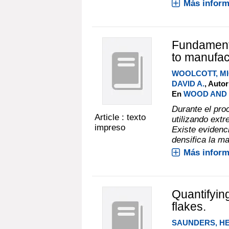
Más inform
Fundamenta
to manufac
WOOLCOTT, MI
DAVID A.
, Auto
En
WOOD AND FI
Durante el pr
Article : texto
utilizando ext
impreso
Existe evidenc
densifica la ma
Más inform
Quantifyin
flakes.
SAUNDERS, HE