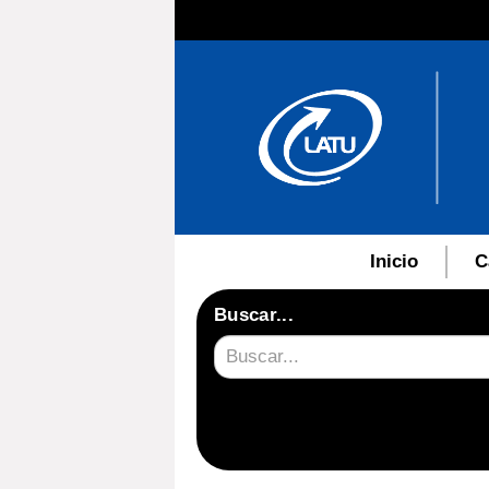
Inicio
C
Buscar...