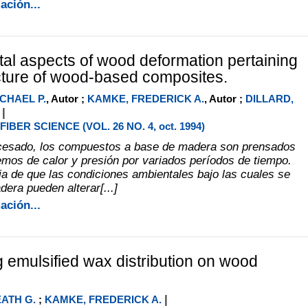
ación...
l aspects of wood deformation pertaining
ture of wood-based composites.
CHAEL P.
, Autor ;
KAMKE, FREDERICK A.
, Autor ;
DILLARD,
|
r
BER SCIENCE (VOL. 26 NO. 4, oct. 1994)
ocesado, los compuestos a base de madera son prensados
remos de calor y presión por variados períodos de tiempo.
ia de que las condiciones ambientales bajo las cuales se
dera pueden alterar[...]
ación...
g emulsified wax distribution on wood
|
ATH G.
;
KAMKE, FREDERICK A.