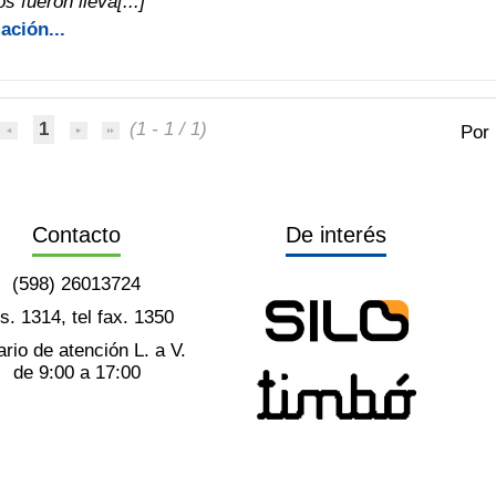
s fueron lleva[...]
ación...
1
(1 - 1 / 1)
Por
Contacto
De interés
(598) 26013724
ts. 1314, tel fax. 1350
rio de atención L. a V.
de 9:00 a 17:00