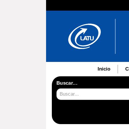
Inicio
C
Buscar...