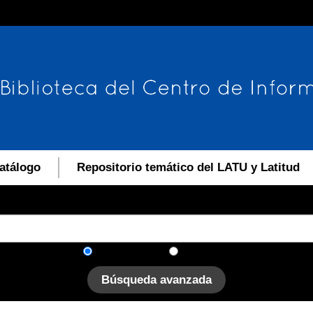
atálogo
Repositorio temático del LATU y Latitud
En el catálogo
En el sitio
Búsqueda avanzada