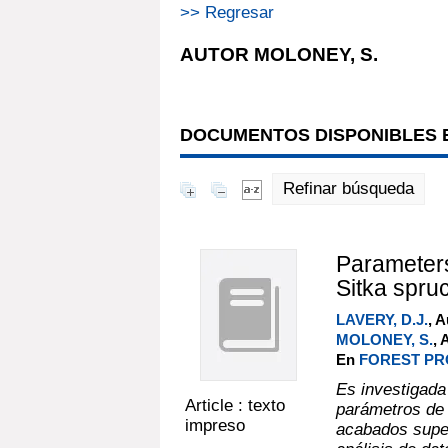
>> Regresar
AUTOR MOLONEY, S.
DOCUMENTOS DISPONIBLES E
Refinar búsqueda
Parameters 
Sitka spru
LAVERY, D.J.
, A
MOLONEY, S.
, 
En
FOREST PRO
Es investigada 
Article : texto
parámetros de 
impreso
acabados super