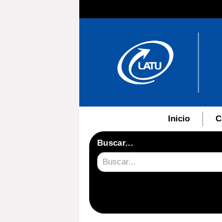
Inicio
C
Buscar...