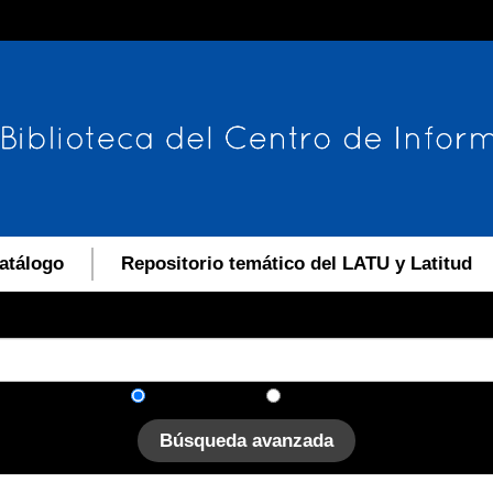
atálogo
Repositorio temático del LATU y Latitud
En el catálogo
En el sitio
Búsqueda avanzada