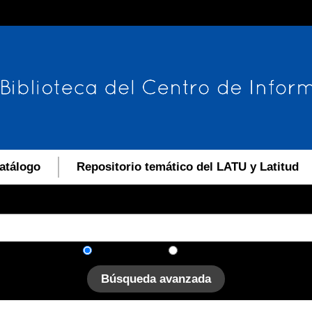
atálogo
Repositorio temático del LATU y Latitud
En el catálogo
En el sitio
Búsqueda avanzada