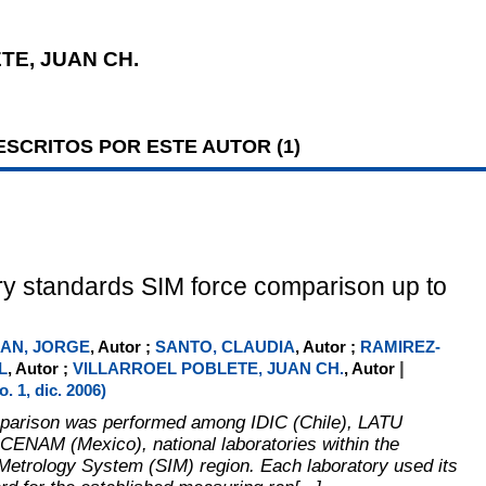
E, JUAN CH.
SCRITOS POR ESTE AUTOR (
1
)
y standards SIM force comparison up to
AN, JORGE
, Autor ;
SANTO, CLAUDIA
, Autor ;
RAMIREZ-
|
L
, Autor ;
VILLARROEL POBLETE, JUAN CH.
, Autor
 1, dic. 2006)
mparison was performed among IDIC (Chile), LATU
CENAM (Mexico), national laboratories within the
Metrology System (SIM) region. Each laboratory used its