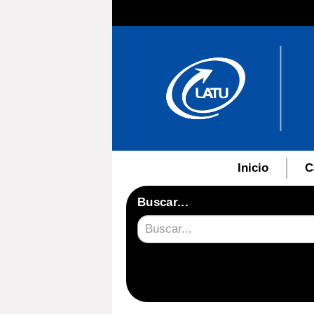
Inicio
C
Buscar...