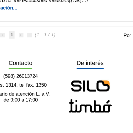
rd for the established measuring ran[...]
ación...
1
(1 - 1 / 1)
Por
Contacto
De interés
(598) 26013724
ts. 1314, tel fax. 1350
rio de atención L. a V.
de 9:00 a 17:00