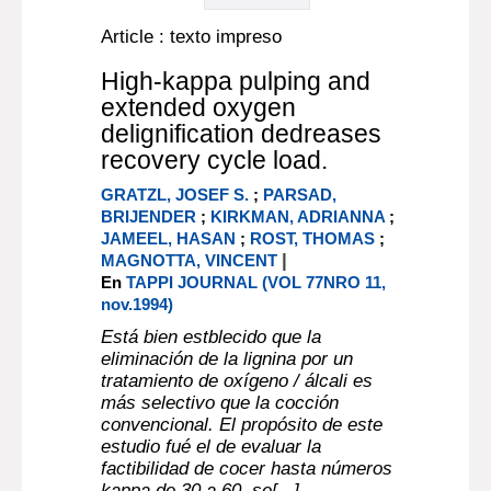
Article : texto impreso
High-kappa pulping and
extended oxygen
delignification dedreases
recovery cycle load.
GRATZL, JOSEF S.
;
PARSAD,
BRIJENDER
;
KIRKMAN, ADRIANNA
;
JAMEEL, HASAN
;
ROST, THOMAS
;
|
MAGNOTTA, VINCENT
En
TAPPI JOURNAL (VOL 77NRO 11,
nov.1994)
Está bien estblecido que la
eliminación de la lignina por un
tratamiento de oxígeno / álcali es
más selectivo que la cocción
convencional. El propósito de este
estudio fué el de evaluar la
factibilidad de cocer hasta números
kappa de 30 a 60, se[...]