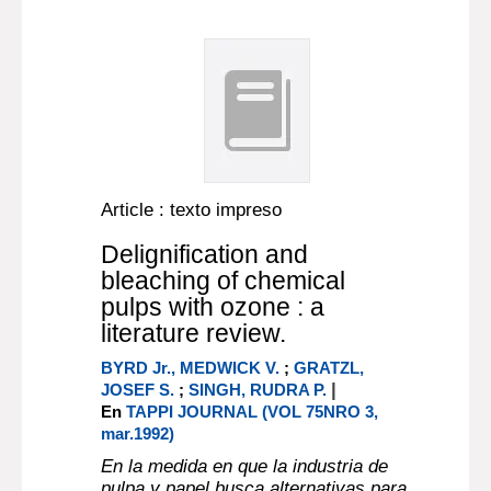
Article : texto impreso
Delignification and
bleaching of chemical
pulps with ozone : a
literature review.
BYRD Jr., MEDWICK V.
;
GRATZL,
|
JOSEF S.
;
SINGH, RUDRA P.
En
TAPPI JOURNAL (VOL 75NRO 3,
mar.1992)
En la medida en que la industria de
pulpa y papel busca alternativas para