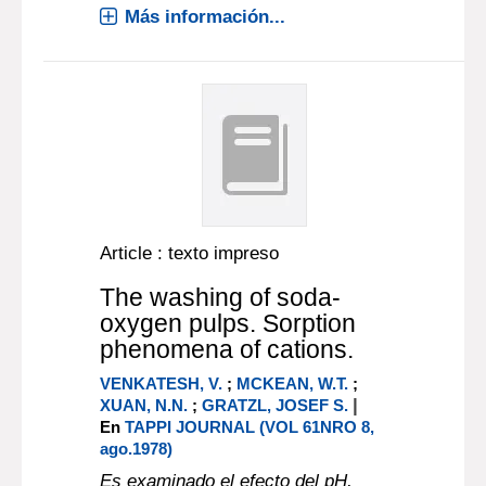
Más información...
Article : texto impreso
The washing of soda-
oxygen pulps. Sorption
phenomena of cations.
VENKATESH, V.
;
MCKEAN, W.T.
;
|
XUAN, N.N.
;
GRATZL, JOSEF S.
En
TAPPI JOURNAL (VOL 61NRO 8,
ago.1978)
Es examinado el efecto del pH,