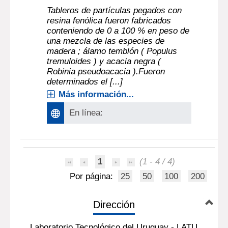
Tableros de partículas pegados con
resina fenólica fueron fabricados
conteniendo de 0 a 100 % en peso de
una mezcla de las especies de
madera ; álamo temblón ( Populus
tremuloides ) y acacia negra (
Robinia pseudoacacia ).Fueron
determinados el [...]
Más información...
En línea:
1
(1 - 4 / 4)
Por página:
25
50
100
200
Dirección
Laboratorio Tecnológico del Uruguay - LATU