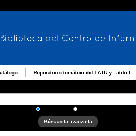
atálogo
Repositorio temático del LATU y Latitud
En el catálogo
En el sitio
Búsqueda avanzada