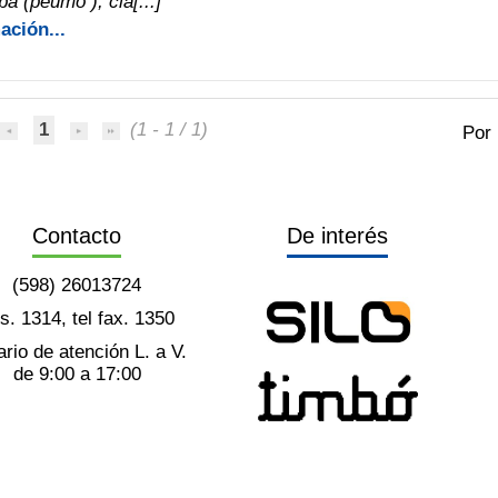
a (peumo ), cla[...]
ación...
1
(1 - 1 / 1)
Por
Contacto
De interés
(598) 26013724
ts. 1314, tel fax. 1350
rio de atención L. a V.
de 9:00 a 17:00