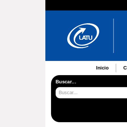
Inicio
C
Buscar...