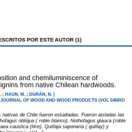
SCRITOS POR ESTE AUTOR (
1
)
ition and chemiluminiscence of
 lignins from native Chilean hardwoods.
|
.
;
HAUN, M.
;
DURÁN, N.
JOURNAL OF WOOD AND WOOD PRODUCTS (VOL 54NRO
 nativas de Chile fueron estudiadas. Fueron aisladas las
thofagus obliqua ( roble blanco), Nothofagus glauca (roble
aea caustica (litre), Quillaja saponaria ( quillay) y