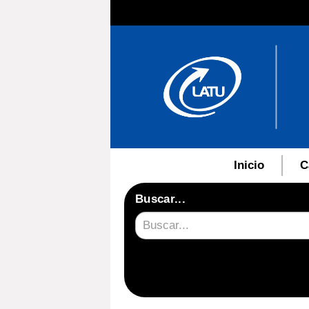
Inicio
C
Buscar...