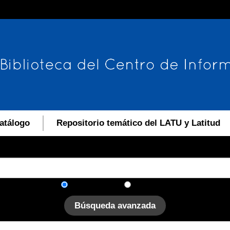
atálogo
Repositorio temático del LATU y Latitud
En el catálogo
En el sitio
Búsqueda avanzada