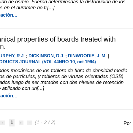
xido de osmio. Fueron determinadas la distribución de los
s en el duramen no tr[...]
ación...
ical properties of boards treated with
n.
|
URPHY, R.J.
;
DICKINSON, D.J.
;
DINWOODIE, J. M.
DUCTS JOURNAL (VOL 44NRO 10, oct.1994)
ades mecánicas de los tablero de fibra de densidad media
os de partículas, y tableros de virutas orientadas (OSB)
gados luego de ser tratados con dos niveles de retención
 aplicado con un[...]
ación...
1
(1 - 2 / 2)
Por