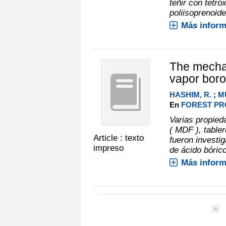
teñir con tetró
poliisoprenoide
Más inform
The mechan
vapor boro
HASHIM, R.
;
M
En
FOREST PRO
Varias propied
( MDF ), tabler
Article : texto
fueron investi
impreso
de ácido bórico
Más inform