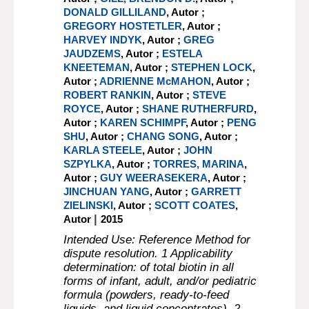
DONALD GILLILAND
, Autor ;
GREGORY HOSTETLER
, Autor ;
HARVEY INDYK
, Autor ;
GREG
JAUDZEMS
, Autor ;
ESTELA
KNEETEMAN
, Autor ;
STEPHEN LOCK
,
Autor ;
ADRIENNE McMAHON
, Autor ;
ROBERT RANKIN
, Autor ;
STEVE
ROYCE
, Autor ;
SHANE RUTHERFURD
,
Autor ;
KAREN SCHIMPF
, Autor ;
PENG
SHU
, Autor ;
CHANG SONG
, Autor ;
KARLA STEELE
, Autor ;
JOHN
SZPYLKA
, Autor ;
TORRES, MARINA
,
Autor ;
GUY WEERASEKERA
, Autor ;
JINCHUAN YANG
, Autor ;
GARRETT
ZIELINSKI
, Autor ;
SCOTT COATES
,
|
Autor
2015
Intended Use: Reference Method for
dispute resolution. 1 Applicability
determination: of total biotin in all
forms of infant, adult, and/or pediatric
formula (powders, ready-to-feed
liquids, and liquid concentrates). 2