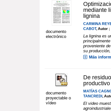
Optimizaci
mediante l
lignina
CARMINA REY
CABOT
, Autor ;
documento
La lignina es 
electrónico
principalmente 
proveniente de
su producción, 
Más inform
De residuo
productivo
MATÍAS CAGN
documento
TANCREDI
, Au
proyectable o
vídeo
El video muest
agroindustriale