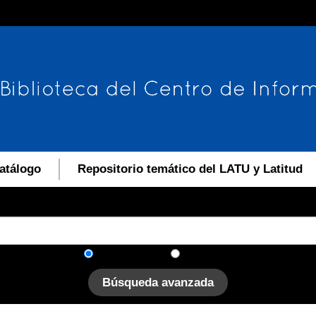
atálogo
Repositorio temático del LATU y Latitud
En el catálogo
En el sitio
Búsqueda avanzada