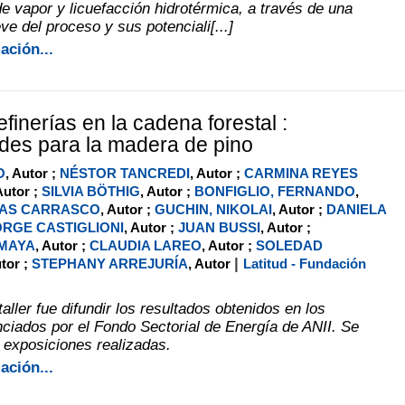
de vapor y licuefacción hidrotérmica, a través de una
ve del proceso y sus potenciali[...]
ación...
refinerías en la cadena forestal :
des para la madera de pino
O
, Autor ;
NÉSTOR TANCREDI
, Autor ;
CARMINA REYES
Autor ;
SILVIA BÖTHIG
, Autor ;
BONFIGLIO, FERNANDO
,
DAS CARRASCO
, Autor ;
GUCHIN, NIKOLAI
, Autor ;
DANIELA
ORGE CASTIGLIONI
, Autor ;
JUAN BUSSI
, Autor ;
MAYA
, Autor ;
CLAUDIA LAREO
, Autor ;
SOLEDAD
|
utor ;
STEPHANY ARREJURÍA
, Autor
Latitud - Fundación
 taller fue difundir los resultados obtenidos en los
nciados por el Fondo Sectorial de Energía de ANII. Se
 exposiciones realizadas.
ación...