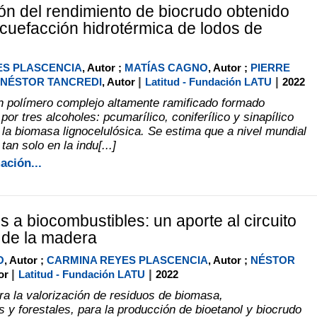
ón del rendimiento de biocrudo obtenido
icuefacción hidrotérmica de lodos de
ES PLASCENCIA
, Autor ;
MATÍAS CAGNO
, Autor ;
PIERRE
|
|
NÉSTOR TANCREDI
, Autor
Latitud - Fundación LATU
2022
un polímero complejo altamente ramificado formado
por tres alcoholes: pcumarílico, coniferílico y sinapílico
 la biomasa lignocelulósica. Se estima que a nivel mundial
tan solo en la indu[...]
ación...
s a biocombustibles: un aporte al circuito
 de la madera
O
, Autor ;
CARMINA REYES PLASCENCIA
, Autor ;
NÉSTOR
|
|
tor
Latitud - Fundación LATU
2022
ra la valorización de residuos de biomasa,
s y forestales, para la producción de bioetanol y biocrudo