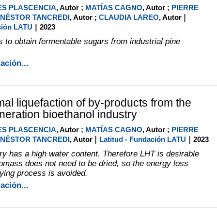
ES PLASCENCIA
, Autor ;
MATÍAS CAGNO
, Autor ;
PIERRE
|
NÉSTOR TANCREDI
, Autor ;
CLAUDIA LAREO
, Autor
|
ción LATU
2023
s to obtain fermentable sugars from industrial pine
ación...
al liquefaction of by-products from the
eration bioethanol industry
ES PLASCENCIA
, Autor ;
MATÍAS CAGNO
, Autor ;
PIERRE
|
|
NÉSTOR TANCREDI
, Autor
Latitud - Fundación LATU
2023
rry has a high water content. Therefore LHT is desirable
omass does not need to be dried, so the energy loss
rying process is avoided.
ación...