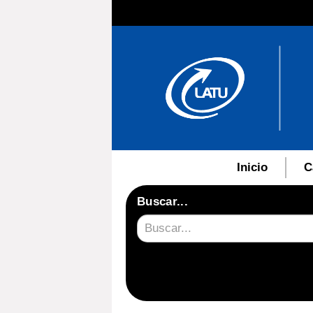
Inicio
C
Buscar...