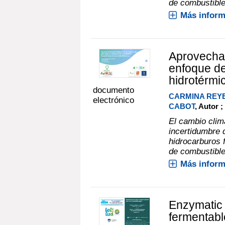
de combustible
Más inform
Aprovecham
enfoque de
hidrotérmi
documento
CARMINA REY
electrónico
CABOT
, Autor ;
El cambio climá
incertidumbre d
hidrocarburos 
de combustible
Más inform
Enzymatic 
fermentabl