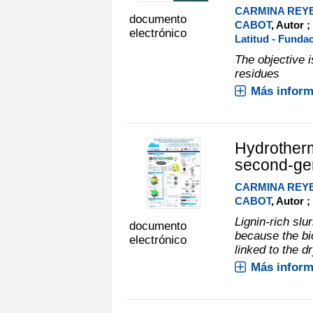
CARMINA REY
documento
CABOT
, Autor ;
electrónico
Latitud - Funda
The objective i
residues
Más inform
Hydrotherm
second-gen
CARMINA REY
CABOT
, Autor ;
Lignin-rich slu
documento
because the bi
electrónico
linked to the d
Más inform