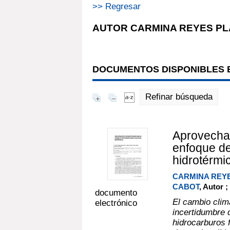
>> Regresar
AUTOR CARMINA REYES P
DOCUMENTOS DISPONIBLES E
Refinar búsqueda
Aprovecham
enfoque de
hidrotérmi
CARMINA REY
CABOT
, Autor ;
documento
El cambio climá
electrónico
incertidumbre d
hidrocarburos 