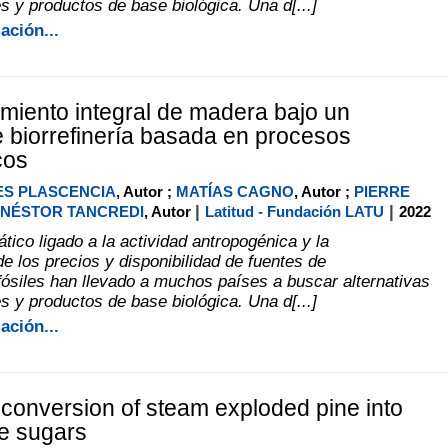
s y productos de base biológica. Una d[...]
ación...
iento integral de madera bajo un
 biorrefinería basada en procesos
cos
ES PLASCENCIA
, Autor ;
MATÍAS CAGNO
, Autor ;
PIERRE
|
|
NÉSTOR TANCREDI
, Autor
Latitud - Fundación LATU
2022
tico ligado a la actividad antropogénica y la
e los precios y disponibilidad de fuentes de
fósiles han llevado a muchos países a buscar alternativas
s y productos de base biológica. Una d[...]
ación...
conversion of steam exploded pine into
e sugars