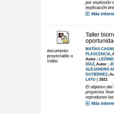
por explosión 
explicación bre
Más inform
Taller bior
oportunida
MATÍAS CAGN
documento
PLASCENCIA
, 
proyectable o
Autor ;
LEÓNI
vídeo
DÍAZ
, Autor ;
J
ALEJANDRO A
GUTIÉRREZ
, A
|
LATU
2021
El objetivo del
proyectos fina
reproducen las
Más inform