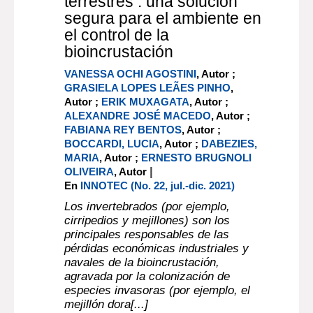
terrestres : una solución
segura para el ambiente en
el control de la
bioincrustación
VANESSA OCHI AGOSTINI
, Autor ;
GRASIELA LOPES LEÃES PINHO
,
Autor ;
ERIK MUXAGATA
, Autor ;
ALEXANDRE JOSÉ MACEDO
, Autor ;
FABIANA REY BENTOS
, Autor ;
BOCCARDI, LUCIA
, Autor ;
DABEZIES,
MARIA
, Autor ;
ERNESTO BRUGNOLI
|
OLIVEIRA
, Autor
En
INNOTEC (No. 22, jul.-dic. 2021)
Los invertebrados (por ejemplo,
cirripedios y mejillones) son los
principales responsables de las
pérdidas económicas industriales y
navales de la bioincrustación,
agravada por la colonización de
especies invasoras (por ejemplo, el
mejillón dora[...]