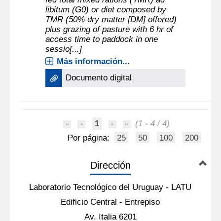
libitum (G0) or diet composed by
TMR (50% dry matter [DM] offered)
plus grazing of pasture with 6 hr of
access time to paddock in one
sessio[...]
Más información...
Documento digital
1
(1 - 4 / 4)
Por página:
25
50
100
200
Dirección
Laboratorio Tecnológico del Uruguay - LATU
Edificio Central - Entrepiso
Av. Italia 6201