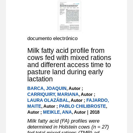
documento electrónico
Milk fatty acid profile from
cows fed with mixed rations
and different access time to
pasture land during early
lactation
BARCA, JOAQUIN
, Autor ;
CARRIQUIRY, MARIANA
, Autor ;
LAURA OLAZÁBAL
, Autor ;
FAJARDO,
MAITE
, Autor ;
PABLO CHILIBROSTE
,
|
Autor ;
MEIKLE, ANA
, Autor
2018
Milk fatty acid (FA) profiles were
determined in Holstein cows (n = 27)
fed total mixed rations (TMR) ad