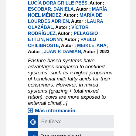
LUCÍA DORA GRILLE PEÉS
, Autor ;
ESCOBAR, DANIELA
, Autor ;
MARÍA
NOEL MÉNDEZ
, Autor ;
MARÍA DE
LOURDES ADRIEN
, Autor ;
LAURA
OLAZÁBAL
, Autor ;
VÍCTOR
RODRÍGUEZ
, Autor ;
PELAGGIO
ETTLIN, RONNY
, Autor ;
PABLO
CHILIBROSTE
, Autor ;
MEIKLE, ANA
,
|
Autor ;
JUAN P. DAMIÁN
, Autor
2023
Pasture-based systems have
advantages compared to confined
systems, such as a higher proportion
of beneficial milk fatty acids for their
consumers. However, in mixed
systems (grazing + total mixed
ration), cows are more exposed to
external clima[...]
Más información...
En línea: