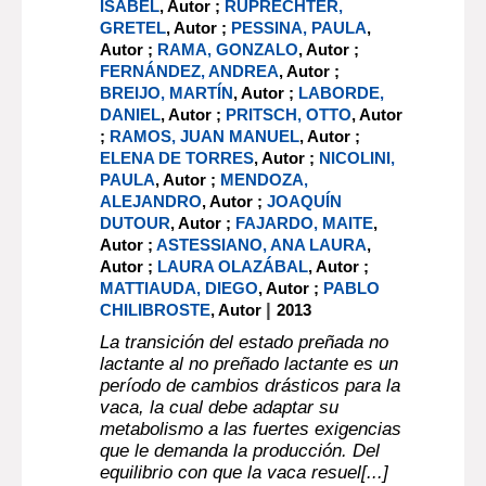
ISABEL
, Autor ;
RUPRECHTER,
GRETEL
, Autor ;
PESSINA, PAULA
,
Autor ;
RAMA, GONZALO
, Autor ;
FERNÁNDEZ, ANDREA
, Autor ;
BREIJO, MARTÍN
, Autor ;
LABORDE,
DANIEL
, Autor ;
PRITSCH, OTTO
, Autor
;
RAMOS, JUAN MANUEL
, Autor ;
ELENA DE TORRES
, Autor ;
NICOLINI,
PAULA
, Autor ;
MENDOZA,
ALEJANDRO
, Autor ;
JOAQUÍN
DUTOUR
, Autor ;
FAJARDO, MAITE
,
Autor ;
ASTESSIANO, ANA LAURA
,
Autor ;
LAURA OLAZÁBAL
, Autor ;
MATTIAUDA, DIEGO
, Autor ;
PABLO
|
CHILIBROSTE
, Autor
2013
La transición del estado preñada no
lactante al no preñado lactante es un
período de cambios drásticos para la
vaca, la cual debe adaptar su
metabolismo a las fuertes exigencias
que le demanda la producción. Del
equilibrio con que la vaca resuel[...]