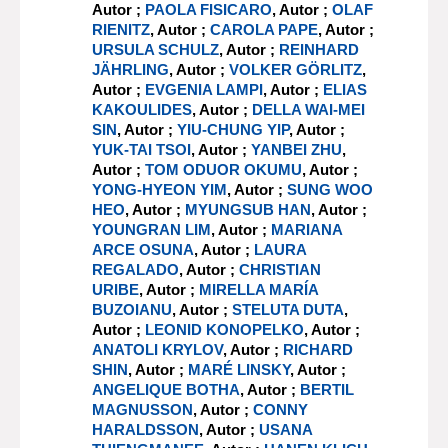
Autor ;
PAOLA FISICARO
, Autor ;
OLAF
RIENITZ
, Autor ;
CAROLA PAPE
, Autor ;
URSULA SCHULZ
, Autor ;
REINHARD
JÄHRLING
, Autor ;
VOLKER GÖRLITZ
,
Autor ;
EVGENIA LAMPI
, Autor ;
ELIAS
KAKOULIDES
, Autor ;
DELLA WAI-MEI
SIN
, Autor ;
YIU-CHUNG YIP
, Autor ;
YUK-TAI TSOI
, Autor ;
YANBEI ZHU
,
Autor ;
TOM ODUOR OKUMU
, Autor ;
YONG-HYEON YIM
, Autor ;
SUNG WOO
HEO
, Autor ;
MYUNGSUB HAN
, Autor ;
YOUNGRAN LIM
, Autor ;
MARIANA
ARCE OSUNA
, Autor ;
LAURA
REGALADO
, Autor ;
CHRISTIAN
URIBE
, Autor ;
MIRELLA MARÍA
BUZOIANU
, Autor ;
STELUTA DUTA
,
Autor ;
LEONID KONOPELKO
, Autor ;
ANATOLI KRYLOV
, Autor ;
RICHARD
SHIN
, Autor ;
MARÉ LINSKY
, Autor ;
ANGELIQUE BOTHA
, Autor ;
BERTIL
MAGNUSSON
, Autor ;
CONNY
HARALDSSON
, Autor ;
USANA