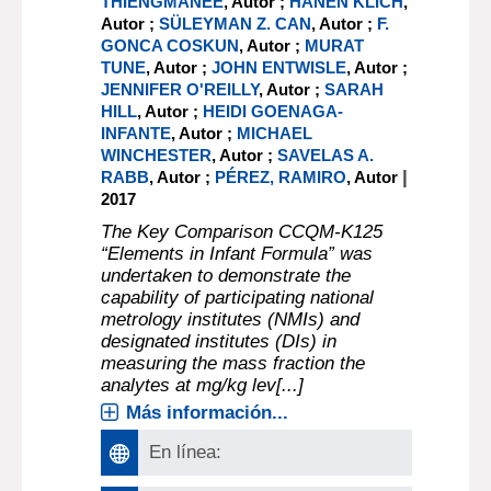
THIENGMANEE
, Autor ;
HANEN KLICH
,
Autor ;
SÜLEYMAN Z. CAN
, Autor ;
F.
GONCA COSKUN
, Autor ;
MURAT
TUNE
, Autor ;
JOHN ENTWISLE
, Autor ;
JENNIFER O'REILLY
, Autor ;
SARAH
HILL
, Autor ;
HEIDI GOENAGA-
INFANTE
, Autor ;
MICHAEL
WINCHESTER
, Autor ;
SAVELAS A.
|
RABB
, Autor ;
PÉREZ, RAMIRO
, Autor
2017
The Key Comparison CCQM-K125
“Elements in Infant Formula” was
undertaken to demonstrate the
capability of participating national
metrology institutes (NMIs) and
designated institutes (DIs) in
measuring the mass fraction the
analytes at mg/kg lev[...]
Más información...
En línea: