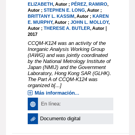
ELIZABETH
, Autor ;
PÉREZ, RAMIRO
,
Autor ;
STEPHEN E. LONG
, Autor ;
BRITTANY L. KASSIM
, Autor ;
KAREN
E. MURPHY
, Autor ;
JOHN L. MOLLOY
,
|
Autor ;
THERESE A. BUTLER
, Autor
2017
CCQM-K124 was an activity of the
Inorganic Analysis Working Group
(IAWG) and was jointly coordinated
by the National Metrology Institute of
Japan (NMIJ) and the Government
Laboratory, Hong Kong SAR (GLHK).
The Part A of CCQM-K124 was
organized b[...]
Más información...
En línea:
Documento digital