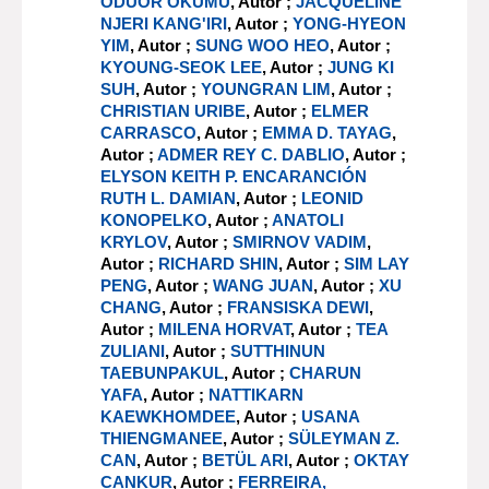
ODUOR OKUMU
, Autor ;
JACQUELINE
NJERI KANG'IRI
, Autor ;
YONG-HYEON
YIM
, Autor ;
SUNG WOO HEO
, Autor ;
KYOUNG-SEOK LEE
, Autor ;
JUNG KI
SUH
, Autor ;
YOUNGRAN LIM
, Autor ;
CHRISTIAN URIBE
, Autor ;
ELMER
CARRASCO
, Autor ;
EMMA D. TAYAG
,
Autor ;
ADMER REY C. DABLIO
, Autor ;
ELYSON KEITH P. ENCARANCIÓN
RUTH L. DAMIAN
, Autor ;
LEONID
KONOPELKO
, Autor ;
ANATOLI
KRYLOV
, Autor ;
SMIRNOV VADIM
,
Autor ;
RICHARD SHIN
, Autor ;
SIM LAY
PENG
, Autor ;
WANG JUAN
, Autor ;
XU
CHANG
, Autor ;
FRANSISKA DEWI
,
Autor ;
MILENA HORVAT
, Autor ;
TEA
ZULIANI
, Autor ;
SUTTHINUN
TAEBUNPAKUL
, Autor ;
CHARUN
YAFA
, Autor ;
NATTIKARN
KAEWKHOMDEE
, Autor ;
USANA
THIENGMANEE
, Autor ;
SÜLEYMAN Z.
CAN
, Autor ;
BETÜL ARI
, Autor ;
OKTAY
CANKUR
, Autor ;
FERREIRA,