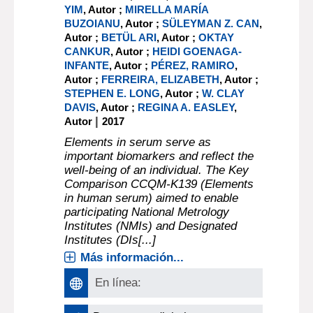
YIM
, Autor ;
MIRELLA MARÍA
BUZOIANU
, Autor ;
SÜLEYMAN Z. CAN
,
Autor ;
BETÜL ARI
, Autor ;
OKTAY
CANKUR
, Autor ;
HEIDI GOENAGA-
INFANTE
, Autor ;
PÉREZ, RAMIRO
,
Autor ;
FERREIRA, ELIZABETH
, Autor ;
STEPHEN E. LONG
, Autor ;
W. CLAY
DAVIS
, Autor ;
REGINA A. EASLEY
,
|
Autor
2017
Elements in serum serve as
important biomarkers and reflect the
well-being of an individual. The Key
Comparison CCQM-K139 (Elements
in human serum) aimed to enable
participating National Metrology
Institutes (NMIs) and Designated
Institutes (DIs[...]
Más información...
En línea: