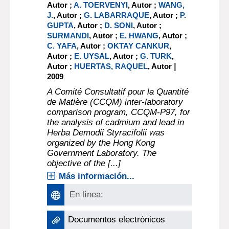
Autor ;
A. TOERVENYI
, Autor ;
WANG,
J.
, Autor ;
G. LABARRAQUE
, Autor ;
P.
GUPTA
, Autor ;
D. SONI
, Autor ;
SURMANDI
, Autor ;
E. HWANG
, Autor ;
C. YAFA
, Autor ;
OKTAY CANKUR
,
Autor ;
E. UYSAL
, Autor ;
G. TURK
,
|
Autor ;
HUERTAS, RAQUEL
, Autor
2009
A Comité Consultatif pour la Quantité
de Matière (CCQM) inter-laboratory
comparison program, CCQM-P97, for
the analysis of cadmium and lead in
Herba Demodii Styracifolii was
organized by the Hong Kong
Government Laboratory. The
objective of the [...]
Más información...
En línea:
Documentos electrónicos