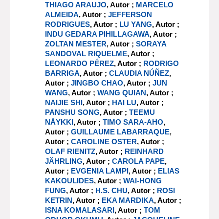
THIAGO ARAUJO
, Autor ;
MARCELO
ALMEIDA
, Autor ;
JEFFERSON
RODRIGUES
, Autor ;
LU YANG
, Autor ;
INDU GEDARA PIHILLAGAWA
, Autor ;
ZOLTAN MESTER
, Autor ;
SORAYA
SANDOVAL RIQUELME
, Autor ;
LEONARDO PÉREZ
, Autor ;
RODRIGO
BARRIGA
, Autor ;
CLAUDIA NÚÑEZ
,
Autor ;
JINGBO CHAO
, Autor ;
JUN
WANG
, Autor ;
WANG QUIAN
, Autor ;
NAIJIE SHI
, Autor ;
HAI LU
, Autor ;
PANSHU SONG
, Autor ;
TEEMU
NÄYKKI
, Autor ;
TIMO SARA-AHO
,
Autor ;
GUILLAUME LABARRAQUE
,
Autor ;
CAROLINE OSTER
, Autor ;
OLAF RIENITZ
, Autor ;
REINHARD
JÄHRLING
, Autor ;
CAROLA PAPE
,
Autor ;
EVGENIA LAMPI
, Autor ;
ELIAS
KAKOULIDES
, Autor ;
WAI-HONG
FUNG
, Autor ;
H.S. CHU
, Autor ;
ROSI
KETRIN
, Autor ;
EKA MARDIKA
, Autor ;
ISNA KOMALASARI
, Autor ;
TOM