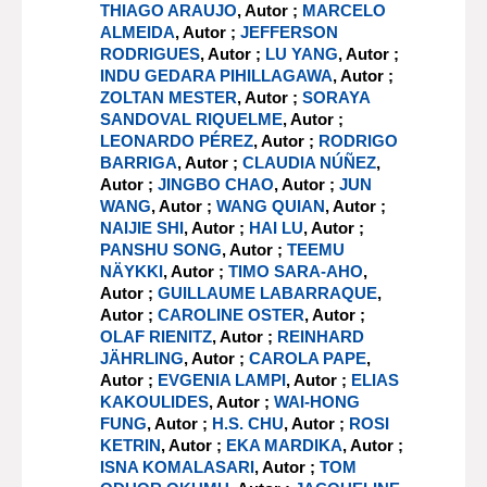
THIAGO ARAUJO
, Autor ;
MARCELO
ALMEIDA
, Autor ;
JEFFERSON
RODRIGUES
, Autor ;
LU YANG
, Autor ;
INDU GEDARA PIHILLAGAWA
, Autor ;
ZOLTAN MESTER
, Autor ;
SORAYA
SANDOVAL RIQUELME
, Autor ;
LEONARDO PÉREZ
, Autor ;
RODRIGO
BARRIGA
, Autor ;
CLAUDIA NÚÑEZ
,
Autor ;
JINGBO CHAO
, Autor ;
JUN
WANG
, Autor ;
WANG QUIAN
, Autor ;
NAIJIE SHI
, Autor ;
HAI LU
, Autor ;
PANSHU SONG
, Autor ;
TEEMU
NÄYKKI
, Autor ;
TIMO SARA-AHO
,
Autor ;
GUILLAUME LABARRAQUE
,
Autor ;
CAROLINE OSTER
, Autor ;
OLAF RIENITZ
, Autor ;
REINHARD
JÄHRLING
, Autor ;
CAROLA PAPE
,
Autor ;
EVGENIA LAMPI
, Autor ;
ELIAS
KAKOULIDES
, Autor ;
WAI-HONG
FUNG
, Autor ;
H.S. CHU
, Autor ;
ROSI
KETRIN
, Autor ;
EKA MARDIKA
, Autor ;
ISNA KOMALASARI
, Autor ;
TOM