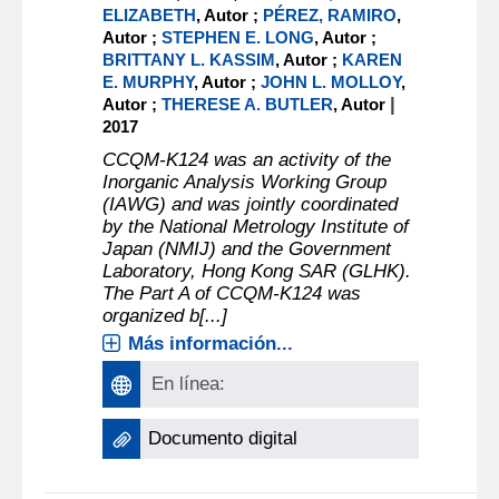
ELIZABETH
, Autor ;
PÉREZ, RAMIRO
,
Autor ;
STEPHEN E. LONG
, Autor ;
BRITTANY L. KASSIM
, Autor ;
KAREN
E. MURPHY
, Autor ;
JOHN L. MOLLOY
,
|
Autor ;
THERESE A. BUTLER
, Autor
2017
CCQM-K124 was an activity of the
Inorganic Analysis Working Group
(IAWG) and was jointly coordinated
by the National Metrology Institute of
Japan (NMIJ) and the Government
Laboratory, Hong Kong SAR (GLHK).
The Part A of CCQM-K124 was
organized b[...]
Más información...
En línea:
Documento digital