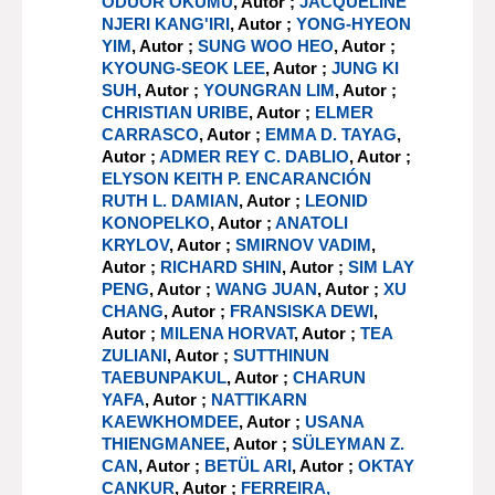
ODUOR OKUMU
, Autor ;
JACQUELINE
NJERI KANG'IRI
, Autor ;
YONG-HYEON
YIM
, Autor ;
SUNG WOO HEO
, Autor ;
KYOUNG-SEOK LEE
, Autor ;
JUNG KI
SUH
, Autor ;
YOUNGRAN LIM
, Autor ;
CHRISTIAN URIBE
, Autor ;
ELMER
CARRASCO
, Autor ;
EMMA D. TAYAG
,
Autor ;
ADMER REY C. DABLIO
, Autor ;
ELYSON KEITH P. ENCARANCIÓN
RUTH L. DAMIAN
, Autor ;
LEONID
KONOPELKO
, Autor ;
ANATOLI
KRYLOV
, Autor ;
SMIRNOV VADIM
,
Autor ;
RICHARD SHIN
, Autor ;
SIM LAY
PENG
, Autor ;
WANG JUAN
, Autor ;
XU
CHANG
, Autor ;
FRANSISKA DEWI
,
Autor ;
MILENA HORVAT
, Autor ;
TEA
ZULIANI
, Autor ;
SUTTHINUN
TAEBUNPAKUL
, Autor ;
CHARUN
YAFA
, Autor ;
NATTIKARN
KAEWKHOMDEE
, Autor ;
USANA
THIENGMANEE
, Autor ;
SÜLEYMAN Z.
CAN
, Autor ;
BETÜL ARI
, Autor ;
OKTAY
CANKUR
, Autor ;
FERREIRA,