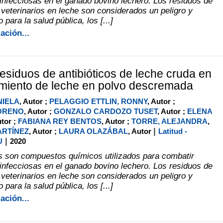
nfecciosas en el ganado bovino lechero. Los residuos de
eterinarios en leche son considerados un peligro y
 para la salud pública, los [...]
ación...
residuos de antibióticos de leche cruda en
miento de leche en polvo descremada
NIELA
, Autor ;
PELAGGIO ETTLIN, RONNY
, Autor ;
ORENO
, Autor ;
GONZALO CARDOZO TUSET
, Autor ;
ELENA
utor ;
FABIANA REY BENTOS
, Autor ;
TORRE, ALEJANDRA
,
|
ARTÍNEZ
, Autor ;
LAURA OLAZÁBAL
, Autor
Latitud -
|
U
2020
os son compuestos químicos utilizados para combatir
nfecciosas en el ganado bovino lechero. Los residuos de
eterinarios en leche son considerados un peligro y
 para la salud pública, los [...]
ación...