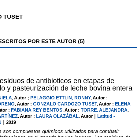
 TUSET
SCRITOS POR ESTE AUTOR (
5
)
residuos de antibioticos en etapas de
 y pasteurización de leche bovina entera
NIELA
, Autor ;
PELAGGIO ETTLIN, RONNY
, Autor ;
ORENO
, Autor ;
GONZALO CARDOZO TUSET
, Autor ;
ELENA
utor ;
FABIANA REY BENTOS
, Autor ;
TORRE, ALEJANDRA
,
|
ARTÍNEZ
, Autor ;
LAURA OLAZÁBAL
, Autor
Latitud -
|
U
2019
os son compuestos químicos utilizados para combatir