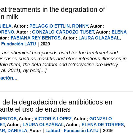
eat treatments in the degradation of
in milk
NIELA
, Autor ;
PELAGGIO ETTLIN, RONNY
, Autor ;
ORENO
, Autor ;
GONZALO CARDOZO TUSET
, Autor ;
ELENA
utor ;
FABIANA REY BENTOS
, Autor ;
LAURA OLAZÁBAL
,
|
 - Fundación LATU
2020
s, are chemical compounds used for the treatment and
iseases such as mastitis and other infectious illnesses in
thin them, the beta lactam and tetracycline are widely
al. 2011), by bein[...]
ación...
 de la degradación de antibióticos en
ante el uso de enzimas
BENTOS
, Autor ;
VICTORIA LÓPEZ
, Autor ;
GONZALO
ET
, Autor ;
LAURA OLAZÁBAL
, Autor ;
ELENA DE TORRES
,
|
|
R, DANIELA
, Autor
Latitud - Fundación LATU
2019