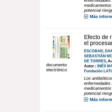
enfermedades i
medicamentos v
potencial riesgo
Más inform
Efecto de 
el procesa
ESCOBAR, DA
SEBASTIÁN M
DE TORRES
, A
documento
Autor ;
INÉS M
electrónico
Fundación LAT
Los antibiótic
enfermedades i
medicamentos v
potencial riesgo
Más inform