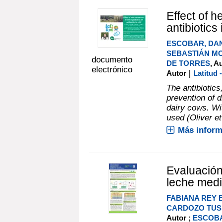
Effect of h
antibiotics 
ESCOBAR, DA
SEBASTIÁN M
documento
DE TORRES
, A
electrónico
|
Autor
Latitud
The antibiotic
prevention of d
dairy cows. Wi
used (Oliver et 
Más inform
Evaluación
leche medi
FABIANA REY 
CARDOZO TUS
Autor ;
ESCOBA