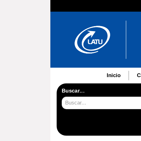
Inicio
C
Buscar...