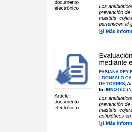
documento
Los antibiótico
electrónico
prevención de
mastitis, cojer
pertenecen al g
Más inform
Evaluación
mediante e
FABIANA REY 
;
GONZALO CA
DE TORRES
, A
En
INNOTEC (No.
Article :
Los antibiótico
documento
prevención de
electrónico
mastitis, cojer
antibióticos en
Más inform