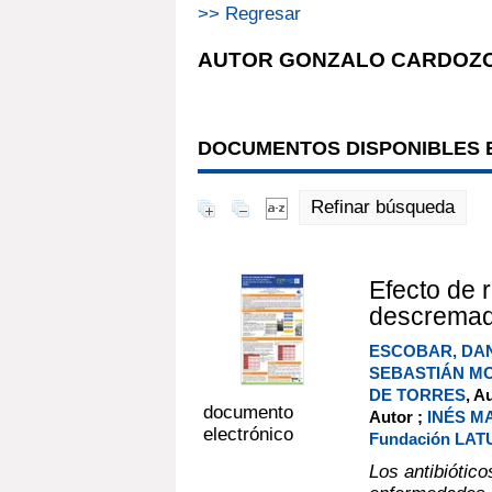
>> Regresar
AUTOR GONZALO CARDOZO
DOCUMENTOS DISPONIBLES E
Refinar búsqueda
Efecto de 
descremado
ESCOBAR, DA
SEBASTIÁN M
DE TORRES
, A
documento
Autor ;
INÉS M
electrónico
Fundación LAT
Los antibiótic