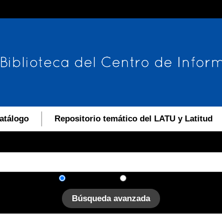
atálogo
Repositorio temático del LATU y Latitud
En el catálogo
En el sitio
Búsqueda avanzada