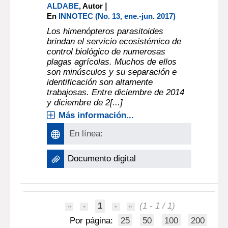
|
ALDABE
, Autor
En
INNOTEC (No. 13, ene.-jun. 2017)
Los himenópteros parasitoides
brindan el servicio ecosistémico de
control biológico de numerosas
plagas agrícolas. Muchos de ellos
son minúsculos y su separación e
identificación son altamente
trabajosas. Entre diciembre de 2014
y diciembre de 2[...]
Más información...
En línea:
Documento digital
1
(1 - 1 / 1)
Por página:
25
50
100
200