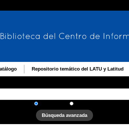
atálogo
Repositorio temático del LATU y Latitud
En el catálogo
En el sitio
Búsqueda avanzada