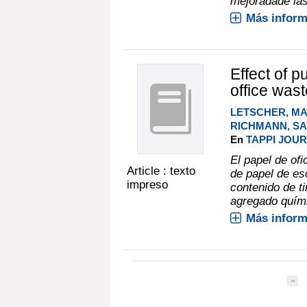
mejoradade las 
Más inform
Effect of p
office was
LETSCHER, M
RICHMANN, SA
En
TAPPI JOURN
El papel de of
Article : texto
de papel de esc
impreso
contenido de ti
agregado químic
Más inform