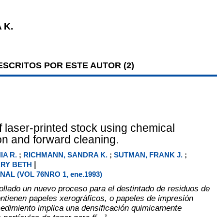
 K.
SCRITOS POR ESTE AUTOR (
2
)
f laser-printed stock using chemical
ion and forward cleaning.
IA R.
;
RICHMANN, SANDRA K.
;
SUTMAN, FRANK J.
;
|
ARY BETH
NAL (VOL 76NRO 1, ene.1993)
ollado un nuevo proceso para el destintado de residuos de
ontienen papeles xerográficos, o papeles de impresión
cedimiento implica una densificación quimicamente