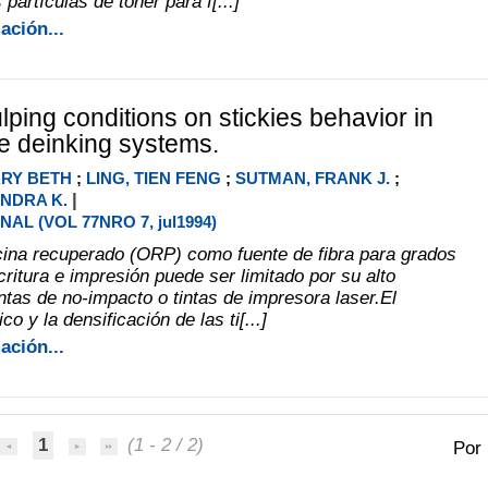
partículas de toner para f[...]
ación...
ulping conditions on stickies behavior in
te deinking systems.
ARY BETH
;
LING, TIEN FENG
;
SUTMAN, FRANK J.
;
|
NDRA K.
AL (VOL 77NRO 7, jul1994)
icina recuperado (ORP) como fuente de fibra para grados
ritura e impresión puede ser limitado por su alto
ntas de no-impacto o tintas de impresora laser.El
o y la densificación de las ti[...]
ación...
1
(1 - 2 / 2)
Por