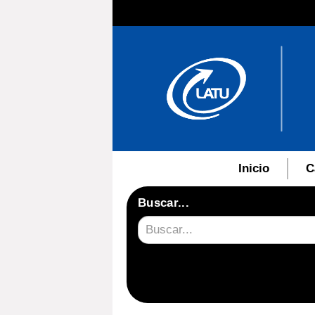
Inicio
C
Buscar...