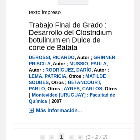
texto impreso
Trabajo Final de Grado :
Desarrollo del Clostridium
botulinum en Dulce de
corte de Batata
DEROSSI, RICARDO
, Autor ;
GRINNER,
PRISCILA
, Autor ;
MUSSIO, PAULA
,
Autor ;
RODRÍGUEZ, DARÍO
, Autor ;
LEMA, PATRICIA
, Otros ;
MATILDE
SOUBES
, Otros ;
BETANCOURT,
PABLO
, Otros ;
AYRES, CARLOS
, Otros
|
Montevideo [URUGUAY] : Facultad de
|
Química
2007
Más información...
1
(1 - 2 / 2)