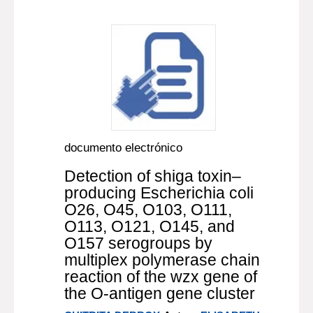
documento electrónico
Detection of shiga toxin–
producing Escherichia coli
O26, O45, O103, O111,
O113, O121, O145, and
O157 serogroups by
multiplex polymerase chain
reaction of the wzx gene of
the O-antigen gene cluster