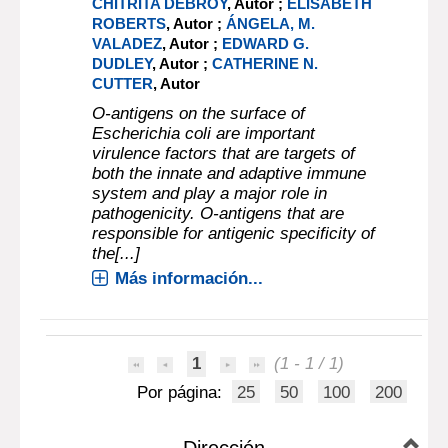
CHITRITA DEBROY
, Autor ;
ELISABETH
ROBERTS
, Autor ;
ÁNGELA, M.
VALADEZ
, Autor ;
EDWARD G.
DUDLEY
, Autor ;
CATHERINE N.
CUTTER
, Autor
O-antigens on the surface of
Escherichia coli are important
virulence factors that are targets of
both the innate and adaptive immune
system and play a major role in
pathogenicity. O-antigens that are
responsible for antigenic specificity of
the[...]
Más información...
1
(1 - 1 / 1)
Por página:
25
50
100
200