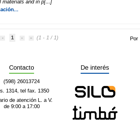
 materials and in p[...]
ación...
1
(1 - 1 / 1)
Por
Contacto
De interés
(598) 26013724
ts. 1314, tel fax. 1350
rio de atención L. a V.
de 9:00 a 17:00