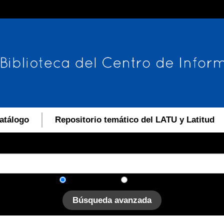
atálogo
Repositorio temático del LATU y Latitud
En el catálogo
En el sitio
Búsqueda avanzada