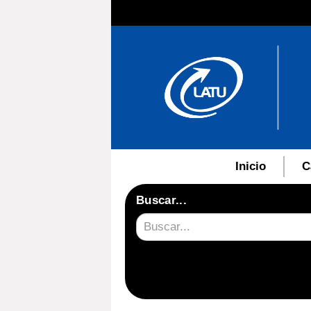
Inicio
C
Buscar...