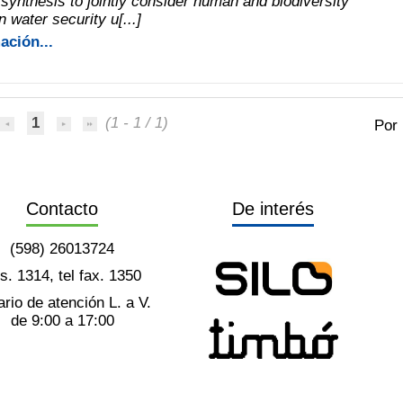
 synthesis to jointly consider human and biodiversity
 water security u[...]
ación...
1
(1 - 1 / 1)
Por
Contacto
De interés
(598) 26013724
ts. 1314, tel fax. 1350
rio de atención L. a V.
de 9:00 a 17:00