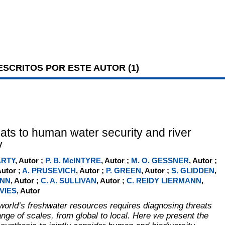
SCRITOS POR ESTE AUTOR (
1
)
eats to human water security and river
y
ARTY
, Autor ;
P. B. McINTYRE
, Autor ;
M. O. GESSNER
, Autor ;
Autor ;
A. PRUSEVICH
, Autor ;
P. GREEN
, Autor ;
S. GLIDDEN
,
UNN
, Autor ;
C. A. SULLIVAN
, Autor ;
C. REIDY LIERMANN
,
AVIES
, Autor
 world’s freshwater resources requires diagnosing threats
nge of scales, from global to local. Here we present the