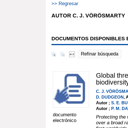
>> Regresar
AUTOR C. J. VÖRÖSMARTY
DOCUMENTOS DISPONIBLES E
Refinar búsqueda
Global thr
biodiversit
C. J. VÖRÖSM
D. DUDGEON
, 
Autor ;
S. E. B
Autor ;
P. M. D
documento
Protecting the
electrónico
over a broad ra