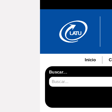
Inicio
C
Buscar...