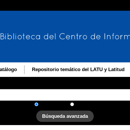
atálogo
Repositorio temático del LATU y Latitud
En el catálogo
En el sitio
Búsqueda avanzada