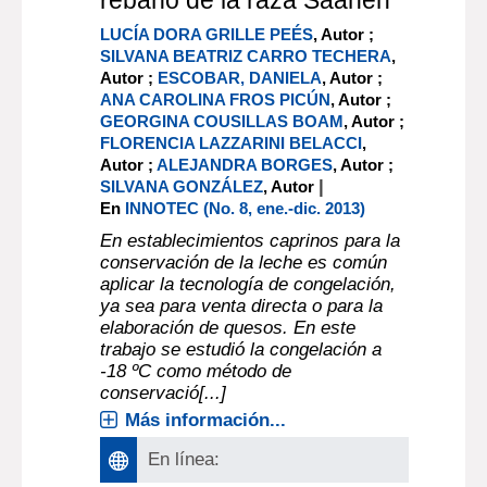
rebaño de la raza Saanen
LUCÍA DORA GRILLE PEÉS
, Autor ;
SILVANA BEATRIZ CARRO TECHERA
,
Autor ;
ESCOBAR, DANIELA
, Autor ;
ANA CAROLINA FROS PICÚN
, Autor ;
GEORGINA COUSILLAS BOAM
, Autor ;
FLORENCIA LAZZARINI BELACCI
,
Autor ;
ALEJANDRA BORGES
, Autor ;
|
SILVANA GONZÁLEZ
, Autor
En
INNOTEC (No. 8, ene.-dic. 2013)
En establecimientos caprinos para la
conservación de la leche es común
aplicar la tecnología de congelación,
ya sea para venta directa o para la
elaboración de quesos. En este
trabajo se estudió la congelación a
-18 ºC como método de
conservació[...]
Más información...
En línea: