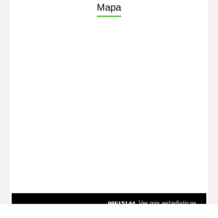
Mapa
Ver mis estadísticas
Soporte Bibliolatino.com