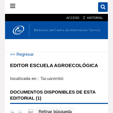
ACCESO
HISTORIAL
En el catálogo
En el sitio
Búsqueda avanzada
>> Regresar
EDITOR ESCUELA AGROECOLÓGICA
localizada en :
Tacuarembó
DOCUMENTOS DISPONIBLES DE ESTA
EDITORIAL (
1
)
Refinar búsqueda