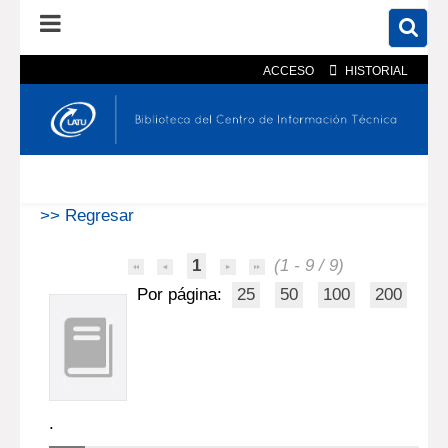
ACCESO
HISTORIAL
En el catálogo
En el sitio
Búsqueda avanzada
>> Regresar
1
(1 - 9 / 9)
Por página:
25
50
100
200
.