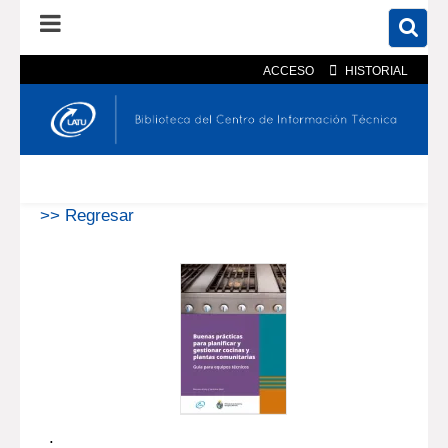
ACCESO
HISTORIAL
En el catálogo
En el sitio
Búsqueda avanzada
>> Regresar
.