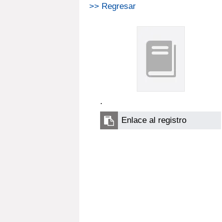
>> Regresar
.
Enlace al registro