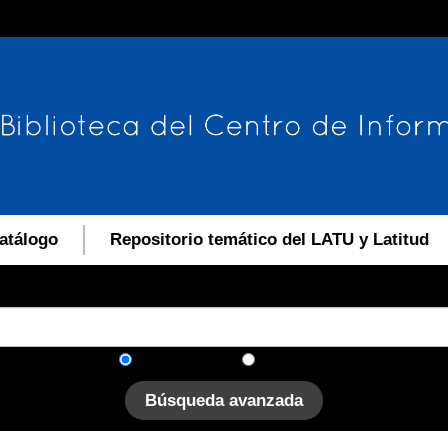
atálogo
Repositorio temático del LATU y Latitud
En el catálogo
En el sitio
Búsqueda avanzada