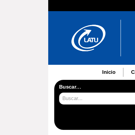
Inicio
C
Buscar...